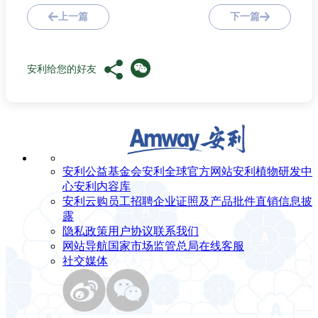
上一篇
下一篇
安利给您的好友
安利公益基金会
安利全球官方网站
安利植物研发中
心
安利内容库
安利云购
员工招聘
企业证照及产品批件
直销信息披
露
隐私政策
用户协议
联系我们
网站导航
国家市场监管总局
在线客服
社交媒体