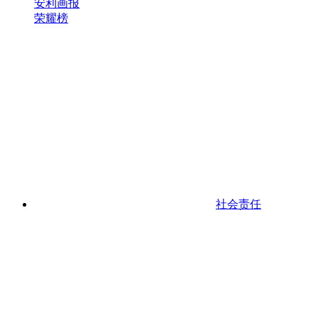
安利画报
荣耀榜
社会责任