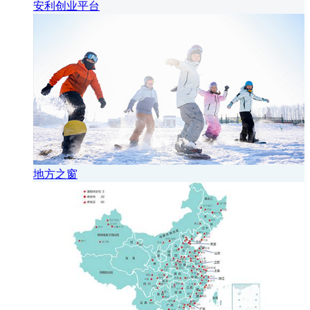
安利创业平台
地方之窗