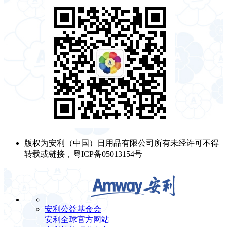
版权为安利（中国）日用品有限公司所有未经许可不得
转载或链接，粤ICP备05013154号
安利公益基金会
安利全球官方网站