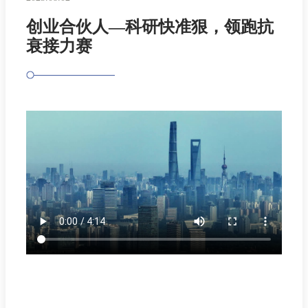
创业合伙人—科研快准狠，领跑抗
衰接力赛