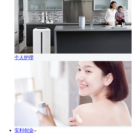
个人护理
安利创业