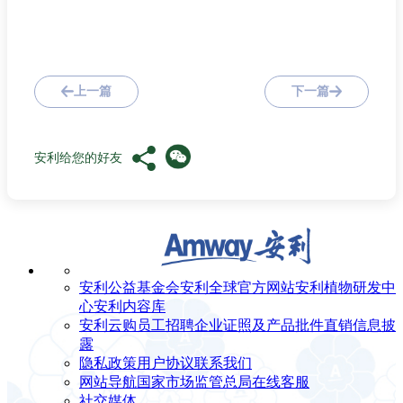
上一篇
下一篇
安利给您的好友
安利公益基金会
安利全球官方网站
安利植物研发中
心
安利内容库
安利云购
员工招聘
企业证照及产品批件
直销信息披
露
隐私政策
用户协议
联系我们
网站导航
国家市场监管总局
在线客服
社交媒体