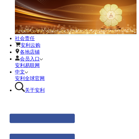
社会责任
安利云购
各地店铺
会员入口
安利易联网
中文
安利全球官网
关于安利