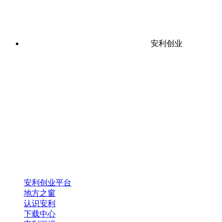
安利创业
安利创业平台
地方之窗
认识安利
下载中心