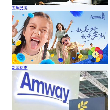
安利品牌
新闻动态