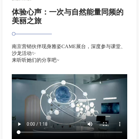
体验心声：一次与自然能量同频的
美丽之旅
南京营销伙伴现身雅姿CAME展台，深度参与课堂、
沙龙活动✨
来听听她们的分享吧~