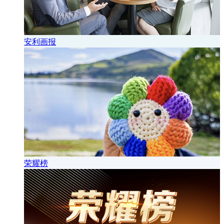
安利画报
荣耀榜