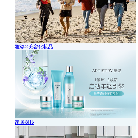
雅姿®美容化妆品
家居科技