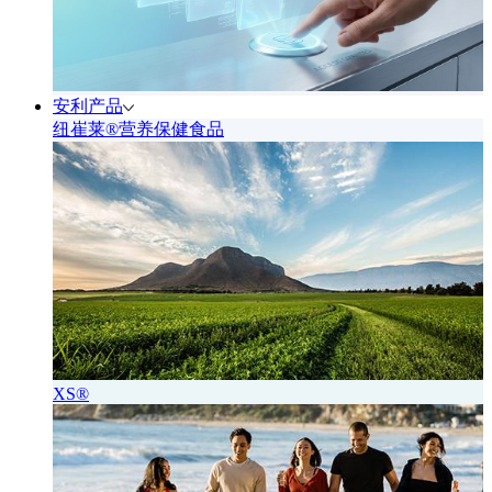
安利产品
纽崔莱®营养保健食品
XS®