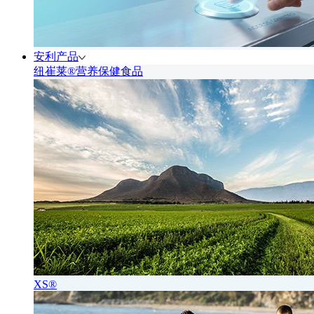
安利产品
纽崔莱®营养保健食品
XS®