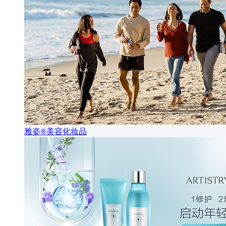
雅姿®美容化妆品