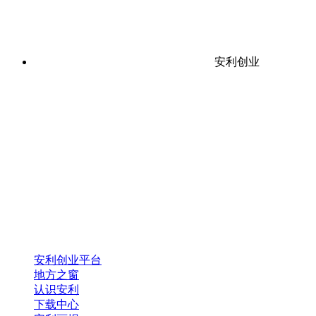
安利创业
安利创业平台
地方之窗
认识安利
下载中心