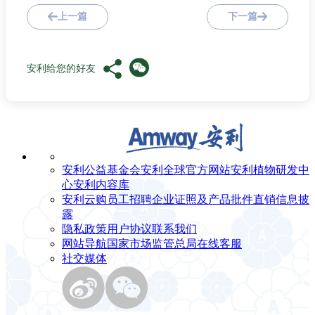
上一篇
下一篇
安利给您的好友
安利公益基金会
安利全球官方网站
安利植物研发中
心
安利内容库
安利云购
员工招聘
企业证照及产品批件
直销信息披
露
隐私政策
用户协议
联系我们
网站导航
国家市场监管总局
在线客服
社交媒体