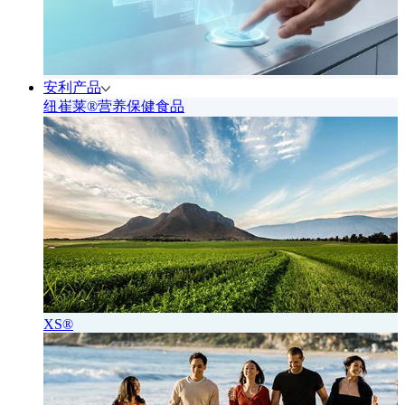
安利产品
纽崔莱®营养保健食品
XS®