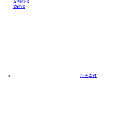
安利画报
荣耀榜
社会责任