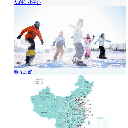
安利创业平台
地方之窗