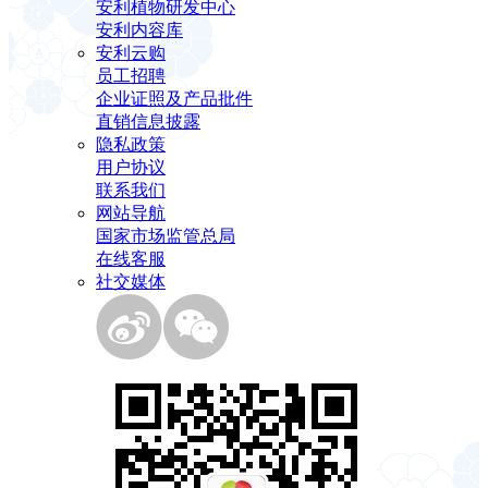
安利植物研发中心
安利内容库
安利云购
员工招聘
企业证照及产品批件
直销信息披露
隐私政策
用户协议
联系我们
网站导航
国家市场监管总局
在线客服
社交媒体