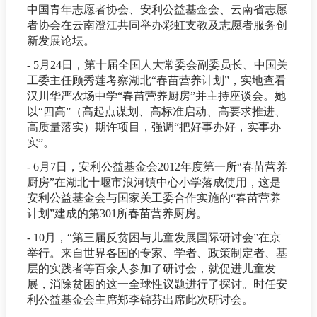
中国青年志愿者协会、安利公益基金会、云南省志愿
者协会在云南澄江共同举办彩虹支教及志愿者服务创
新发展论坛。
- 5月24日，第十届全国人大常委会副委员长、中国关
工委主任顾秀莲考察湖北“春苗营养计划”，实地查看
汉川华严农场中学“春苗营养厨房”并主持座谈会。她
以“四高”（高起点谋划、高标准启动、高要求推进、
高质量落实）期许项目，强调“把好事办好，实事办
实”。
- 6月7日，安利公益基金会2012年度第一所“春苗营养
厨房”在湖北十堰市浪河镇中心小学落成使用，这是
安利公益基金会与国家关工委合作实施的“春苗营养
计划”建成的第301所春苗营养厨房。
- 10月，“第三届反贫困与儿童发展国际研讨会”在京
举行。来自世界各国的专家、学者、政策制定者、基
层的实践者等百余人参加了研讨会，就促进儿童发
展，消除贫困的这一全球性议题进行了探讨。时任安
利公益基金会主席郑李锦芬出席此次研讨会。