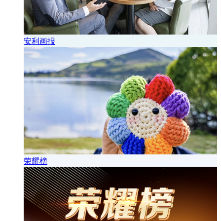
安利画报
荣耀榜