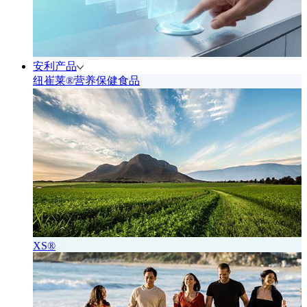
安利产品
纽崔莱®营养保健食品
XS®