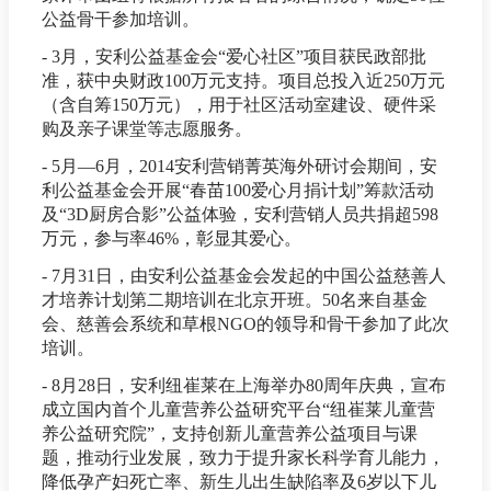
公益骨干参加培训。
- 3月，安利公益基金会“爱心社区”项目获民政部批
准，获中央财政100万元支持。项目总投入近250万元
（含自筹150万元），用于社区活动室建设、硬件采
购及亲子课堂等志愿服务。
- 5月—6月，2014安利营销菁英海外研讨会期间，安
利公益基金会开展“春苗100爱心月捐计划”筹款活动
及“3D厨房合影”公益体验，安利营销人员共捐超598
万元，参与率46%，彰显其爱心。
- 7月31日，由安利公益基金会发起的中国公益慈善人
才培养计划第二期培训在北京开班。50名来自基金
会、慈善会系统和草根NGO的领导和骨干参加了此次
培训。
- 8月28日，安利纽崔莱在上海举办80周年庆典，宣布
成立国内首个儿童营养公益研究平台“纽崔莱儿童营
养公益研究院”，支持创新儿童营养公益项目与课
题，推动行业发展，致力于提升家长科学育儿能力，
降低孕产妇死亡率、新生儿出生缺陷率及6岁以下儿