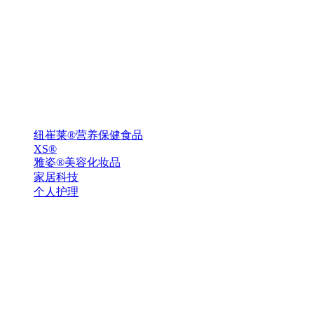
纽崔莱®营养保健食品
XS®
雅姿®美容化妆品
家居科技
个人护理