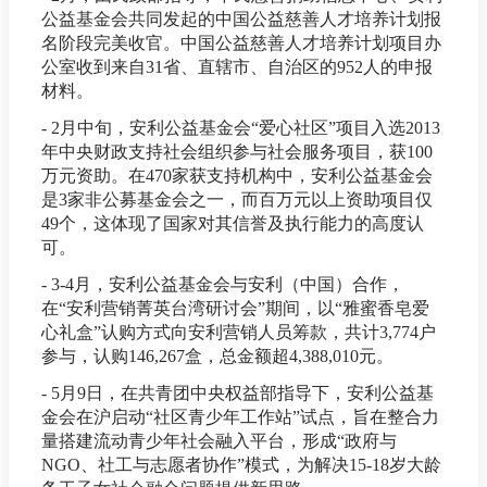
公益基金会共同发起的中国公益慈善人才培养计划报
名阶段完美收官。中国公益慈善人才培养计划项目办
公室收到来自31省、直辖市、自治区的952人的申报
材料。
- 2月中旬，安利公益基金会“爱心社区”项目入选2013
年中央财政支持社会组织参与社会服务项目，获100
万元资助。在470家获支持机构中，安利公益基金会
是3家非公募基金会之一，而百万元以上资助项目仅
49个，这体现了国家对其信誉及执行能力的高度认
可。
- 3-4月，安利公益基金会与安利（中国）合作，
在“安利营销菁英台湾研讨会”期间，以“雅蜜香皂爱
心礼盒”认购方式向安利营销人员筹款，共计3,774户
参与，认购146,267盒，总金额超4,388,010元。
- 5月9日，在共青团中央权益部指导下，安利公益基
金会在沪启动“社区青少年工作站”试点，旨在整合力
量搭建流动青少年社会融入平台，形成“政府与
NGO、社工与志愿者协作”模式，为解决15-18岁大龄