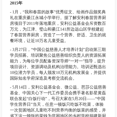
2015年
- 1月，“我和春苗的故事”优秀征文、绘画作品颁奖典
礼在重庆綦江永城小学举行。据了解安利春苗营养厨
房项目于2011年落地重庆，安利公益基金会斥资数百
万元，为江津、璧山和綦江141所边远山区学校建起
了春苗营养厨房，营造了一个营养、舒适、卫生的就
餐环境，让近10万名儿童受益。
- 3月27日，“中国公益慈善人才培养计划”启动第三期
学员招募。培训聚焦公益慈善组织负责人的资源拓展
能力，为每位学员配备资深导师“一对一”指导，提升
项目设计、资源调动及机构治理能力。培训还甄选出
10位潜力学员，每人颁发10万元机构发展金，并提供
国际知名学府深造及考察交流机会。
- 5月14日，安利公益基金会、微公益、芭莎公益慈善
基金、中国关心下一代工作委员会携手著名影星黄磊
联合发起“白饭行动”，号召大家在5月20日——“中国
学生营养日”当天，任意一顿饭只吃饭不吃菜，体验
一次贫困地区儿童吃不到营养均衡的饭菜的感受，并
省下这一顿饭的菜钱为贫困地区的乡村学校捐建新厨