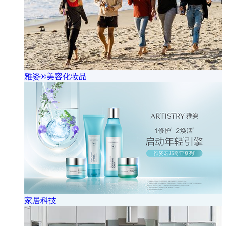
雅姿®美容化妆品
家居科技