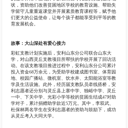
状，资助他们改善贫困地区学校的教育设施、帮助失
学留守儿童重返课堂并开展素质教育课程等，赋予他
们更大的公益使命，让每个孩子都能享受到平等的教
育发展机会。
故事：大山深处有爱心接力
彩虹支教计划实施后，安利山东分公司联合山东大
学，对山西灵丘支教项目所帮扶的学校开展了回访活
动。在该支教项目推进过程中，安利山东分公司累计
投入资金68万余元，为受助学校建成图书室、体育园
地、校园广播站、微机室、饮水井、太阳能浴室等教
学及生活设施。此外，经历届支教队员牵线搭桥，安
利志愿者还分别与灵丘县上寨中学、独峪中学、灵丘
一中、下关中学、光彩小学等校的贫困生结成47对助
学对子，累计捐赠助学款近5万元。其中，李双武、
杜保林两名学生在安利志愿者的资助与鼓励下，成功
从灵丘考入大同大学。