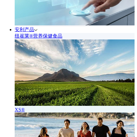
安利产品
纽崔莱®营养保健食品
XS®