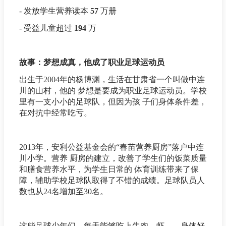
- 发放学生营养读本
57
万册
- 受益儿童超过
194
万
故事：梦想成真，他成了职业足球运动员
出生于2004年的杨博渊，生活在甘肃省一个叫做中连
川的山村，他的 梦想是要成为职业足球运动员。学校
里有一支小小的足球队，但因为孩 子们身体条件差，
在对抗中经常吃亏。
2013年，安利公益基金会的“春苗营养厨房”落户中连
川小学。营养 厨房的建立，改善了学生们的饭菜质量
和膳食营养水平，为学生日常的 体育训练带来了保
障，辅助学校足球队取得了不错的成绩。足球队员人
数也从24名增加至30名。
这些足球少年们，每天能够吃上牛肉、虾……身体好