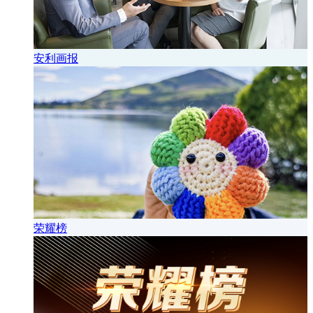
安利画报
荣耀榜