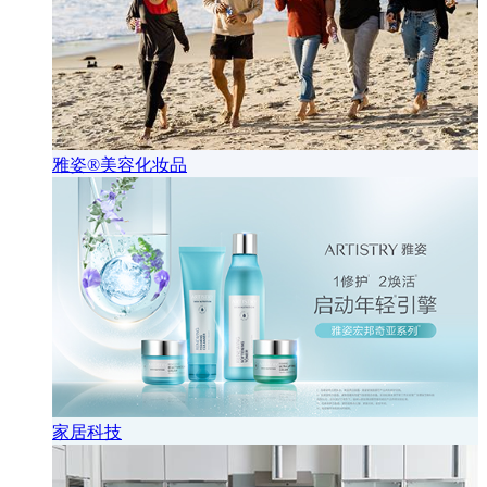
雅姿®美容化妆品
家居科技