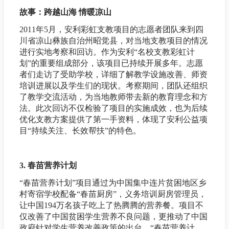
故事：跨越山海 情暖凉山
2011年5月，安利彩虹支教项目的志愿者团队来到四
川省凉山彝族自治州昭觉县，对当地支教项目的情况
进行实地考察和回访。作为安利“名校支教彩虹计
划”的重要组成部分，该项目已持续开展多年。志愿
者们走访了受助学校，详细了解教学设施改善、师资
培训进展以及学生们的现状。考察期间，团队还组织
了教学交流活动，为当地教师带去新的教育理念和方
法。此次回访不仅检验了项目的实施成效，也为后续
优化支教方案提供了第一手资料，体现了安利公益项
目“持续关注、长效帮扶”的特色。
3. 春苗营养计划
“春苗营养计划”项目通过为中国集中连片贫困地区乡
村寄宿学校配备“春苗厨房”，义务培训厨房管理员，
让中国194万名孩子吃上了热腾腾的营养餐。项目不
仅改善了中国贫困学生营养不良问题，更推动了中国
政府针对学生营养改善政策的出台。“春苗营养计