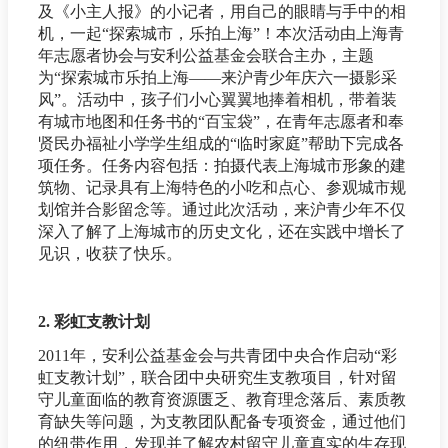
及《小主人报》的小记者，用自己的眼睛与手中的相
机，一起“探索城市，乐拍上海”！本次活动由上海青
年志愿者协会与安利公益基金会联合主办，主题
为“探索城市乐拍上海——来沪青少年庆六一摄影采
风”。活动中，孩子们小心翼翼地捧着相机，带着装
有城市地图和任务书的“百宝袋”，在青年志愿者和奉
贤民办福祉小学学生组成的“临时家庭”帮助下完成各
项任务。任务内容包括：拍摄代表上海城市形象的建
筑物、记录具有上海特色的小吃和点心、参观城市规
划馆并合影留念等。通过此次活动，来沪青少年不仅
深入了解了上海城市的历史文化，还在实践中增长了
见识，收获了快乐。
2. 彩虹支教计划
2011年，安利公益基金会与共青团中央合作启动“彩
虹支教计划”，联合团中央研究生支教项目，针对留
守儿童面临的教育资源匮乏、教育理念落后、素质教
育缺失等问题，为支教团队配备专项资金，通过他们
的纽带作用，发现并了解农村留守儿童真实的生存现