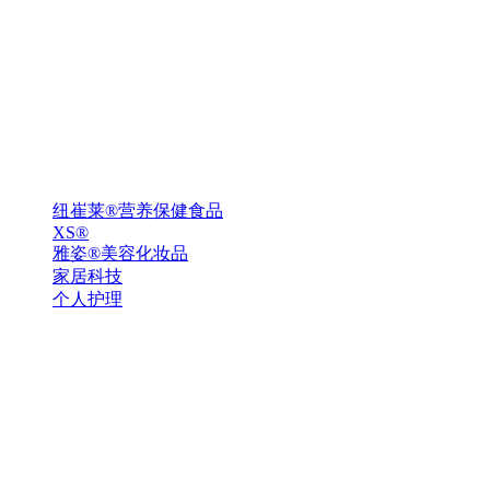
纽崔莱®营养保健食品
XS®
雅姿®美容化妆品
家居科技
个人护理