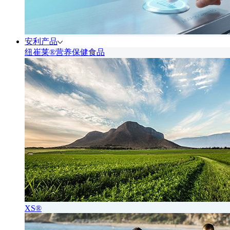
安利产品
纽崔莱®营养保健食品
XS®