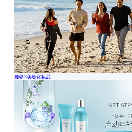
雅姿®美容化妆品