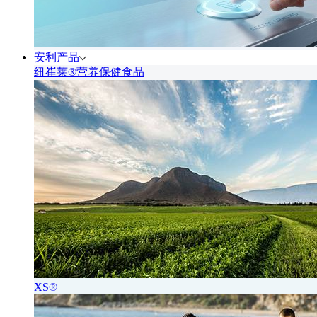
安利产品
纽崔莱®营养保健食品
XS®