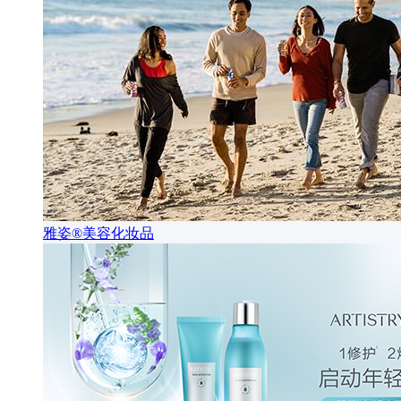
雅姿®美容化妆品