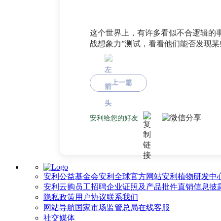
这个世界上，有许多看似不合逻辑的事
战想象力”测试，看看他们能否发现某
上一篇
安利给您的好友
安利公益基金会
安利全球官方网站
安利植物研发中
安利云购
员工招聘
企业证照及产品批件
直销信息披
隐私政策
用户协议
联系我们
网站导航
国家市场监管总局
在线客服
社交媒体