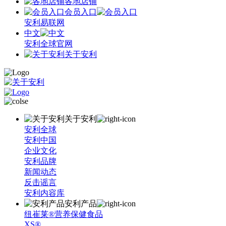
各地店铺
会员入口
安利易联网
中文
安利全球官网
关于安利
关于安利
安利全球
安利中国
企业文化
安利品牌
新闻动态
反击谣言
安利内容库
安利产品
纽崔莱®营养保健食品
XS®