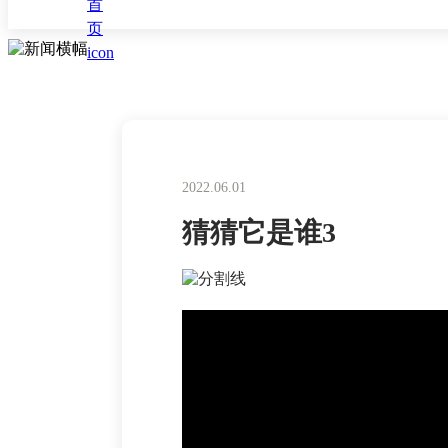
2022.06.01
猜猜它是谁3