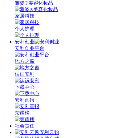
雅姿®美容化妆品
家居科技
个人护理
安利创业
安利创业平台
地方之窗
认识安利
下载中心
安利画报
荣耀榜
社会责任
安利云购