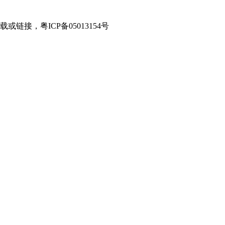
接，粤ICP备05013154号