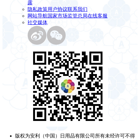
露
隐私政策
用户协议
联系我们
网站导航
国家市场监管总局
在线客服
社交媒体
版权为安利（中国）日用品有限公司所有未经许可不得