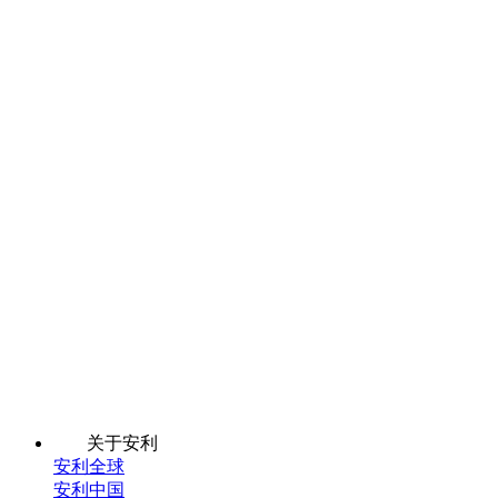
关于安利
安利全球
安利中国