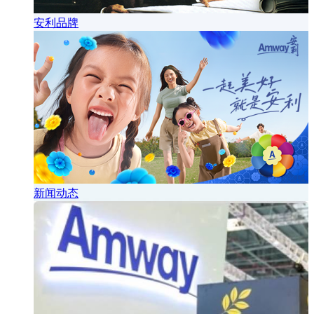
安利品牌
新闻动态