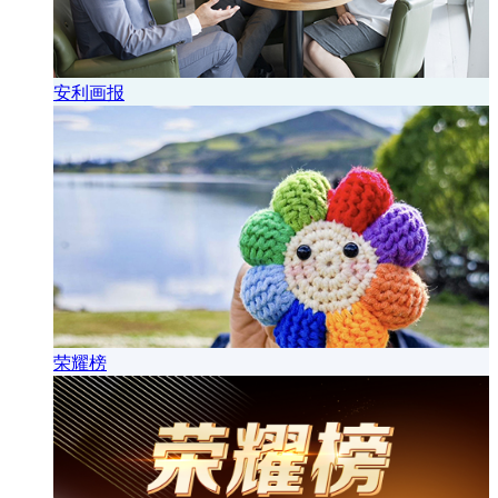
安利画报
荣耀榜