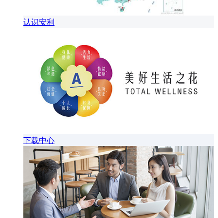
认识安利
下载中心