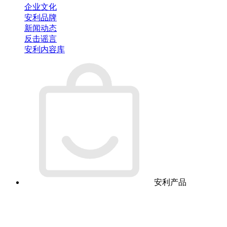
企业文化
安利品牌
新闻动态
反击谣言
安利内容库
安利产品