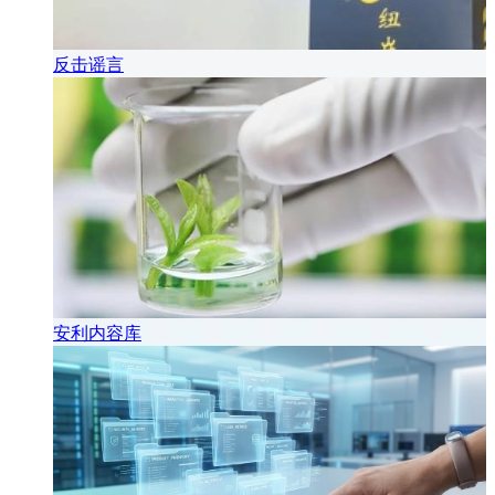
反击谣言
安利内容库