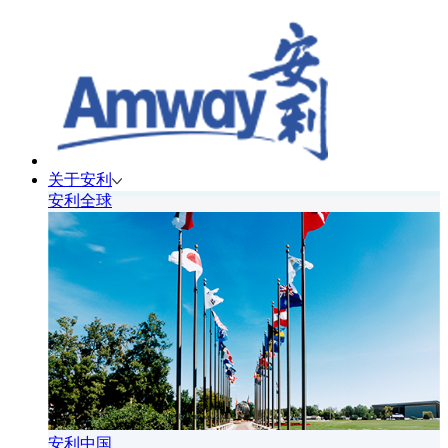
关于安利
安利全球
安利中国