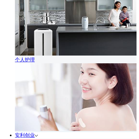
个人护理
安利创业