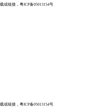
接，粤ICP备05013154号
接，粤ICP备05013154号