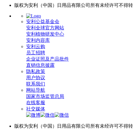
版权为安利（中国）日用品有限公司所有未经许可不得转载或链
安利公益基金会
安利全球官方网站
安利植物研发中心
安利内容库
安利云购
员工招聘
企业证照及产品批件
直销信息披露
隐私政策
用户协议
联系我们
网站导航
国家市场监管总局
在线客服
社交媒体
版权为安利（中国）日用品有限公司所有未经许可不得转载或链