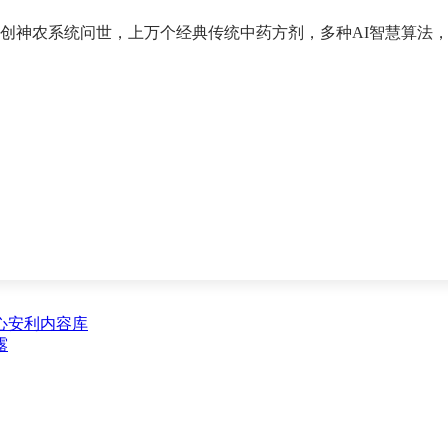
首创神农系统问世，上万个经典传统中药方剂，多种AI智慧算法
心
安利内容库
露