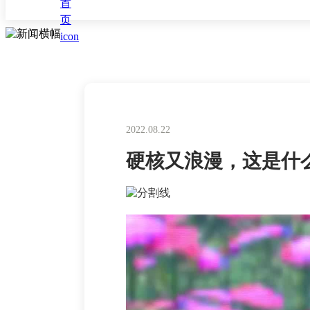
2022.08.22
硬核又浪漫，这是什