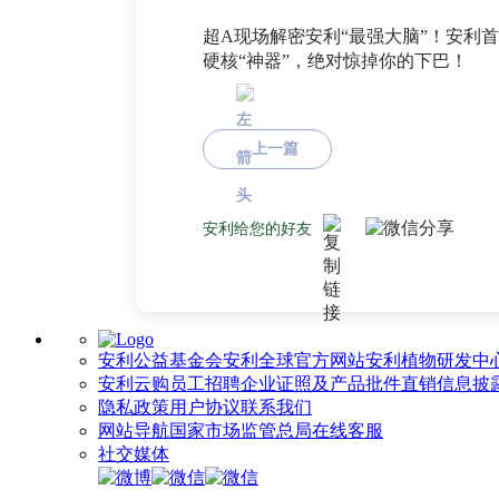
超A现场解密安利“最强大脑”！安利
硬核“神器”，绝对惊掉你的下巴！
上一篇
安利给您的好友
安利公益基金会
安利全球官方网站
安利植物研发中
安利云购
员工招聘
企业证照及产品批件
直销信息披
隐私政策
用户协议
联系我们
网站导航
国家市场监管总局
在线客服
社交媒体