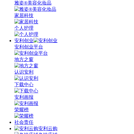
雅姿®美容化妆品
家居科技
个人护理
安利创业
安利创业平台
地方之窗
认识安利
下载中心
安利画报
荣耀榜
社会责任
安利云购