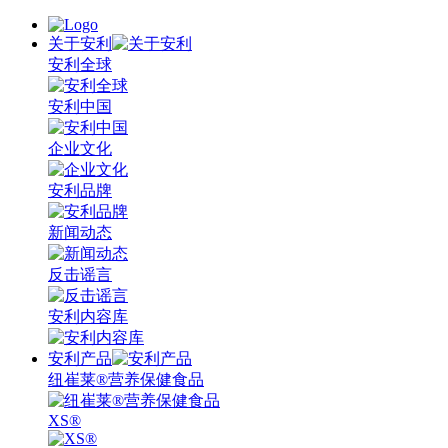
关于安利
安利全球
安利中国
企业文化
安利品牌
新闻动态
反击谣言
安利内容库
安利产品
纽崔莱®营养保健食品
XS®