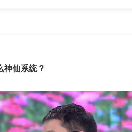
么神仙系统？