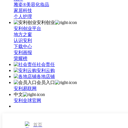
雅姿®美容化妆品
家居科技
个人护理
安利创业
安利创业平台
地方之窗
认识安利
下载中心
安利画报
荣耀榜
社会责任
安利云购
各地店铺
会员入口
安利易联网
中文
安利全球官网
首页