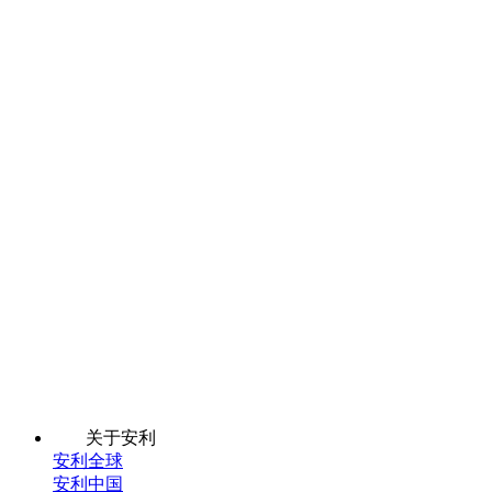
关于安利
安利全球
安利中国