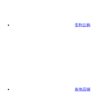
安利云购
各地店铺