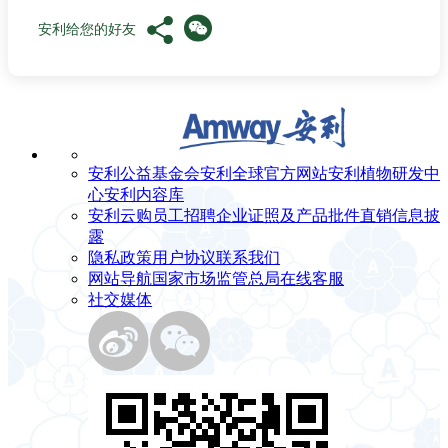
安利给您的好友
安利公益基金会
安利全球官方网站
安利植物研发中
心
安利内容库
安利云购
员工招聘
企业证照及产品批件
直销信息披
露
隐私政策
用户协议
联系我们
网站导航
国家市场监管总局
在线客服
社交媒体