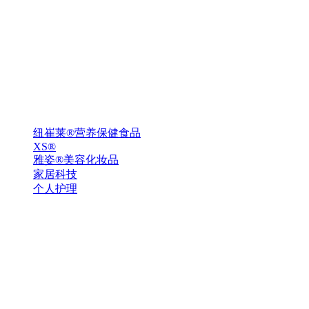
纽崔莱®营养保健食品
XS®
雅姿®美容化妆品
家居科技
个人护理