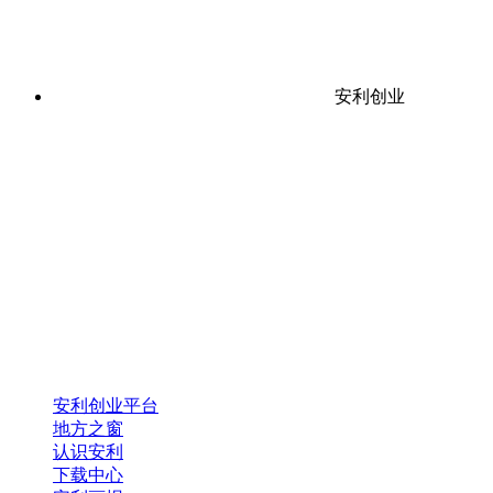
安利创业
安利创业平台
地方之窗
认识安利
下载中心