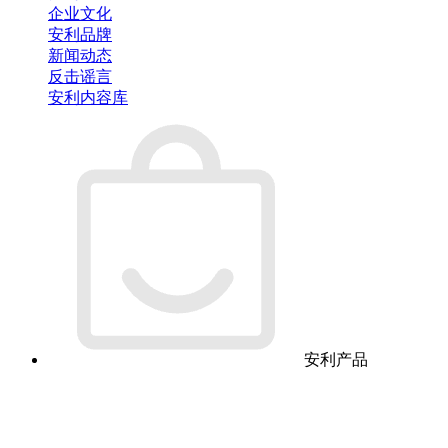
企业文化
安利品牌
新闻动态
反击谣言
安利内容库
安利产品