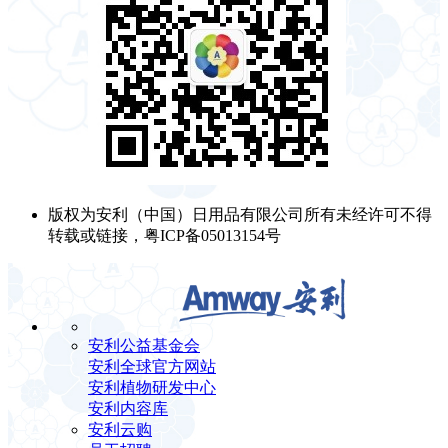
版权为安利（中国）日用品有限公司所有未经许可不得
转载或链接，粤ICP备05013154号
安利公益基金会
安利全球官方网站
安利植物研发中心
安利内容库
安利云购