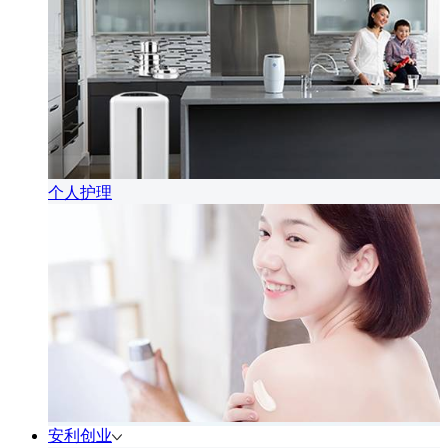
个人护理
安利创业