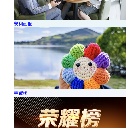
安利画报
荣耀榜