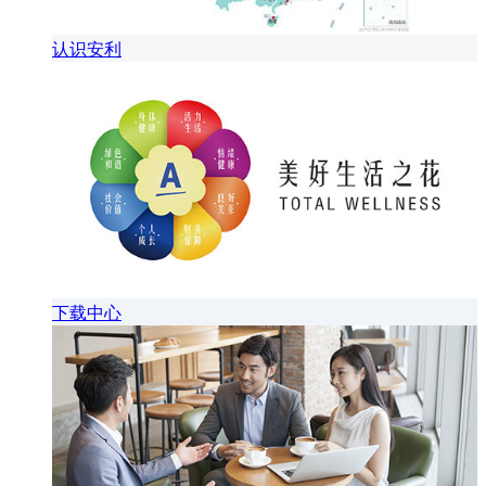
认识安利
下载中心