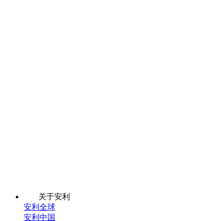
关于安利
安利全球
安利中国