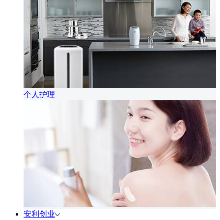
个人护理
安利创业