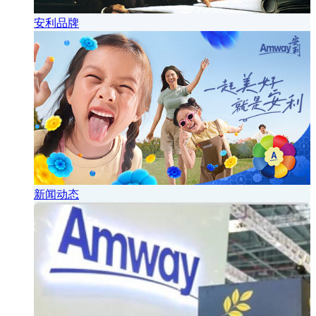
安利品牌
新闻动态