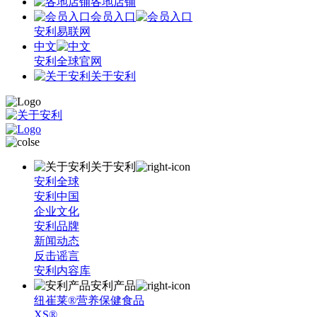
各地店铺
会员入口
安利易联网
中文
安利全球官网
关于安利
关于安利
安利全球
安利中国
企业文化
安利品牌
新闻动态
反击谣言
安利内容库
安利产品
纽崔莱®营养保健食品
XS®