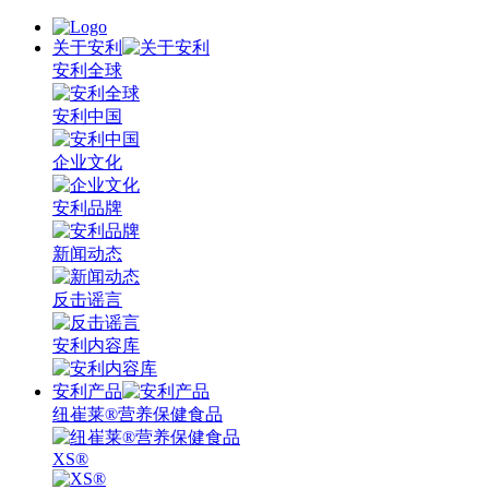
关于安利
安利全球
安利中国
企业文化
安利品牌
新闻动态
反击谣言
安利内容库
安利产品
纽崔莱®营养保健食品
XS®