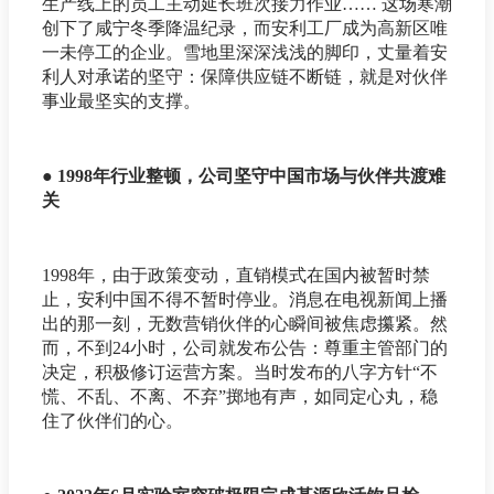
生产线上的员工主动延长班次接力作业…… 这场寒潮
创下了咸宁冬季降温纪录，而安利工厂成为高新区唯
一未停工的企业。雪地里深深浅浅的脚印，丈量着安
利人对承诺的坚守：保障供应链不断链，就是对伙伴
事业最坚实的支撑。
● 1998年行业整顿，公司坚守中国市场与伙伴共渡难
关
1998年，由于政策变动，直销模式在国内被暂时禁
止，安利中国不得不暂时停业。消息在电视新闻上播
出的那一刻，无数营销伙伴的心瞬间被焦虑攥紧。然
而，不到24小时，公司就发布公告：尊重主管部门的
决定，积极修订运营方案。当时发布的八字方针“不
慌、不乱、不离、不弃”掷地有声，如同定心丸，稳
住了伙伴们的心。