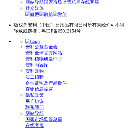
网站导航
国家市场监管总局
在线客服
社交媒体
版权为安利（中国）日用品有限公司所有未经许可不得
转载或链接，粤ICP备05013154号
安利公益基金会
安利全球官方网站
安利植物研发中心
安利内容库
安利云购
员工招聘
企业证照及产品批件
直销信息披露
隐私政策
用户协议
联系我们
网站导航
国家市场监管总局
在线客服