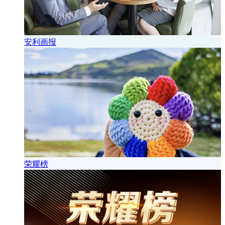
安利画报
荣耀榜