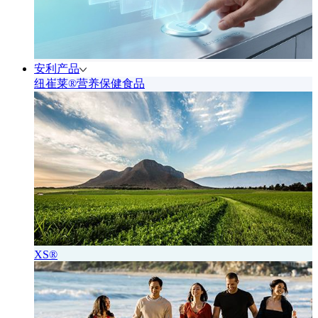
安利产品
纽崔莱®营养保健食品
XS®