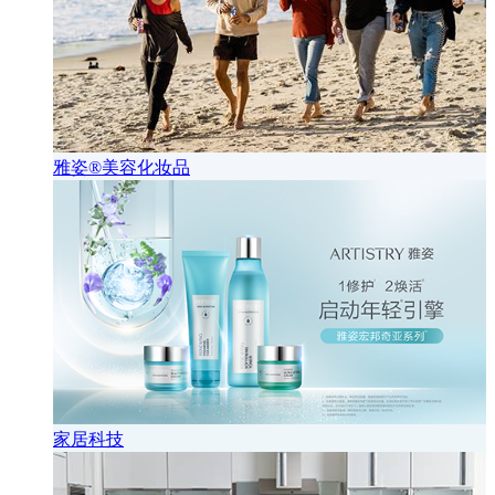
雅姿®美容化妆品
家居科技