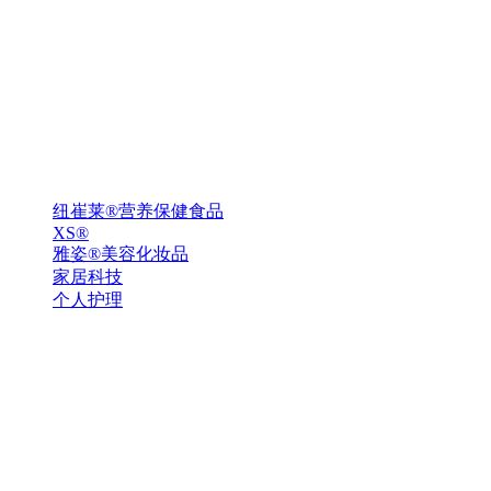
纽崔莱®营养保健食品
XS®
雅姿®美容化妆品
家居科技
个人护理