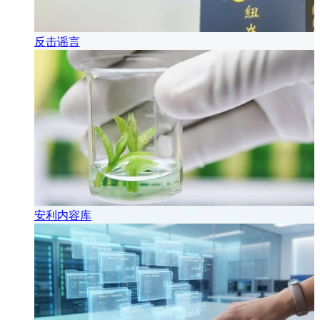
反击谣言
安利内容库