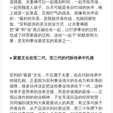
选择题。夫妻俩可以一起规划时间，一起开拓市场，
一起照顾老人孩子。白天可能是各自忙碌的伙伴，晚
上就是一起复盘、互相打气的战友。就像有伙伴说
的：“最好的关系，是既能并肩作战，也能回家吃
饭。”安利提供的灵活创业方式，让夫妻俩能
把“家”和“业”真正融合在一起，让打拼事业的过程，
也成了经营家庭的过程。这份“一起干”的默契和力
量，是安利事业最坚实的底座之一。
● 家庭文化在安二代、安三代的代际传承中扎根
安利的“家庭”文化，不仅属于夫妻，也在代际传承中
持续扎根。正是因为安利事业强大的生命力和丰厚的
保障，很多伙伴决定把这份事业传承给下一代，这种
传承不是简单的业务交接，而是价值观的延续——父
母以身作则的创业精神，子女耳濡目染的经营智慧，
共同编织成安利大家庭最动人的风景：有父亲与孩子
并肩合作，从产品演示到社群运营，把三十年攒下的