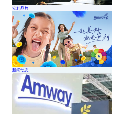
安利品牌
新闻动态