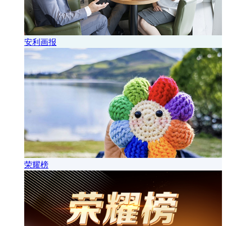
安利画报
荣耀榜