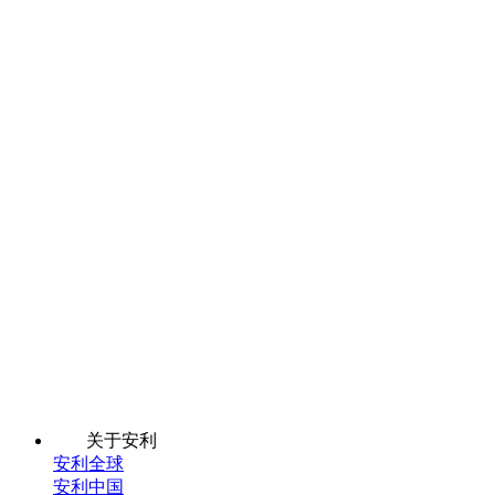
关于安利
安利全球
安利中国