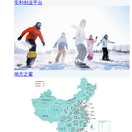
安利创业平台
地方之窗