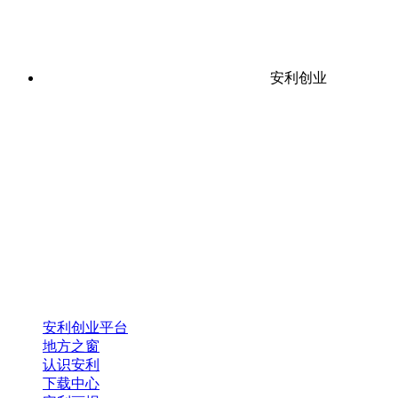
安利创业
安利创业平台
地方之窗
认识安利
下载中心