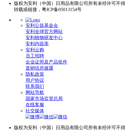
版权为安利（中国）日用品有限公司所有未经许可不得
转载或链接，粤ICP备05013154号
安利公益基金会
安利全球官方网站
安利植物研发中心
安利内容库
安利云购
员工招聘
企业证照及产品批件
直销信息披露
隐私政策
用户协议
联系我们
网站导航
国家市场监管总局
在线客服
社交媒体
版权为安利（中国）日用品有限公司所有未经许可不得