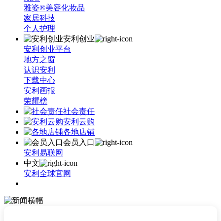
雅姿®美容化妆品
家居科技
个人护理
安利创业
安利创业平台
地方之窗
认识安利
下载中心
安利画报
荣耀榜
社会责任
安利云购
各地店铺
会员入口
安利易联网
中文
安利全球官网