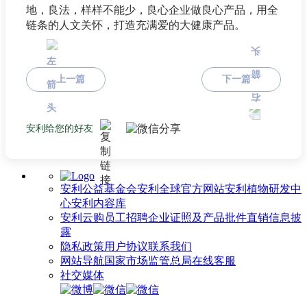
地，良法，样样不能少，良心企业做良心产品，用全
链条的人文关怀，打造充满爱的大健康产品。
上一篇
下一篇
安利给您的好友
安利公益基金会
安利全球官方网站
安利植物研发中
心
安利内容库
安利云购
员工招聘
企业证照及产品批件
直销信息披
露
隐私政策
用户协议
联系我们
网站导航
国家市场监管总局
在线客服
社交媒体