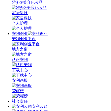
雅姿®美容化妆品
家居科技
个人护理
安利创业
安利创业平台
地方之窗
认识安利
下载中心
安利画报
荣耀榜
社会责任
安利云购