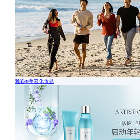
雅姿®美容化妆品