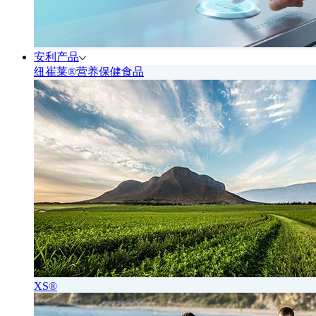
安利产品
纽崔莱®营养保健食品
XS®