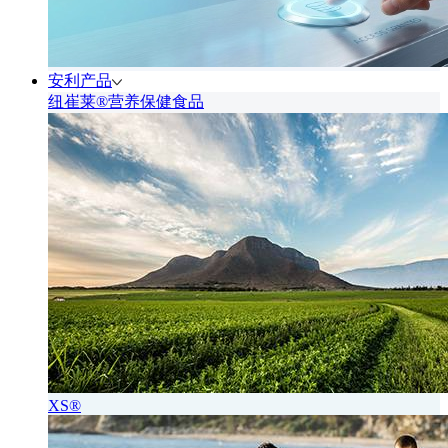
安利产品
纽崔莱®营养保健食品
XS®