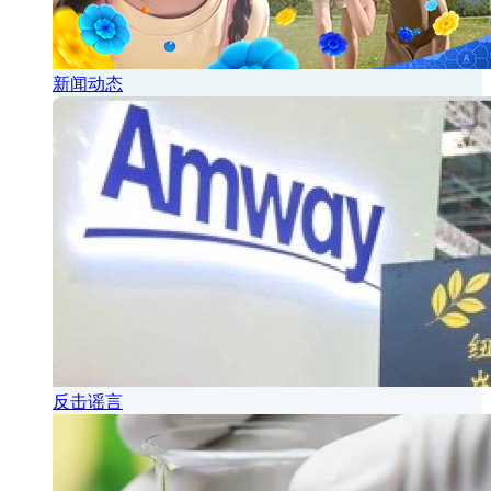
新闻动态
反击谣言