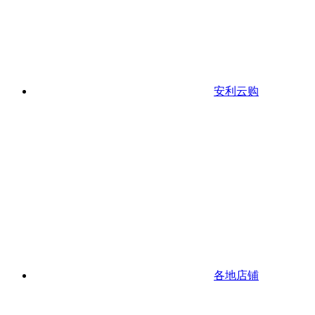
安利云购
各地店铺