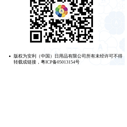
版权为安利（中国）日用品有限公司所有未经许可不得
转载或链接，粤ICP备05013154号