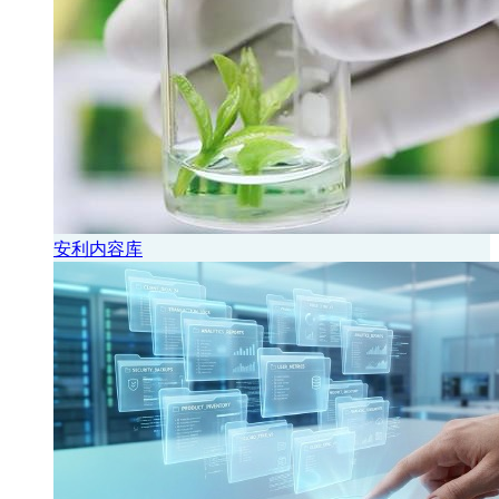
安利内容库