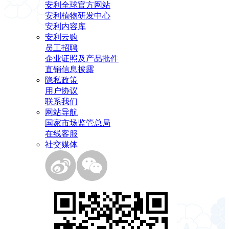
安利全球官方网站
安利植物研发中心
安利内容库
安利云购
员工招聘
企业证照及产品批件
直销信息披露
隐私政策
用户协议
联系我们
网站导航
国家市场监管总局
在线客服
社交媒体