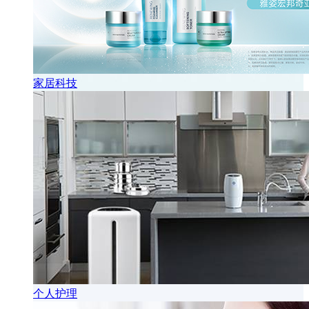
家居科技
个人护理