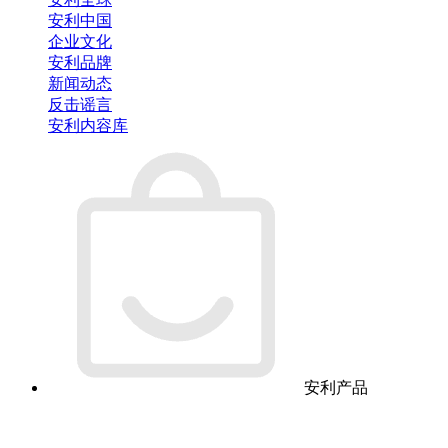
安利中国
企业文化
安利品牌
新闻动态
反击谣言
安利内容库
安利产品