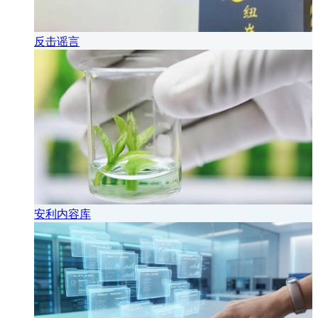
反击谣言
安利内容库