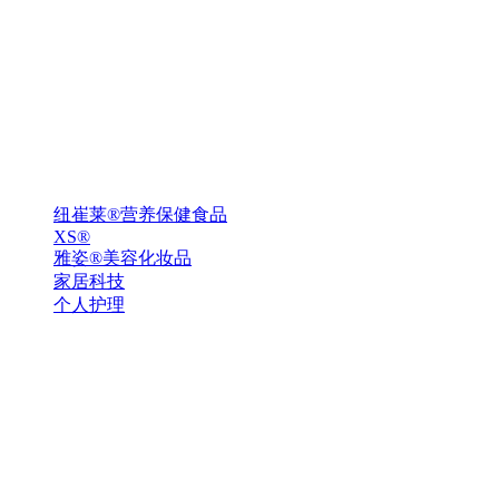
纽崔莱®营养保健食品
XS®
雅姿®美容化妆品
家居科技
个人护理