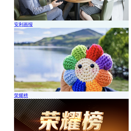
安利画报
荣耀榜