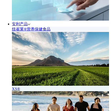
安利产品
纽崔莱®营养保健食品
XS®