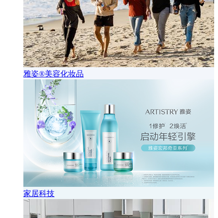
雅姿®美容化妆品
家居科技