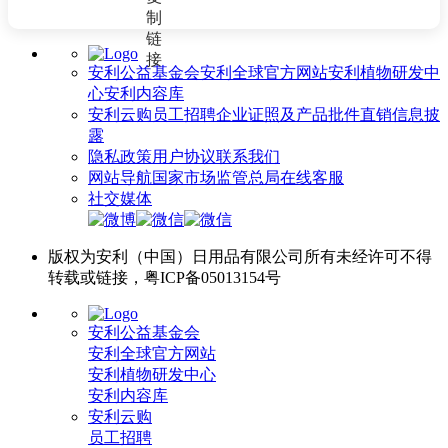
安利公益基金会
安利全球官方网站
安利植物研发中
心
安利内容库
安利云购
员工招聘
企业证照及产品批件
直销信息披
露
隐私政策
用户协议
联系我们
网站导航
国家市场监管总局
在线客服
社交媒体
版权为安利（中国）日用品有限公司所有未经许可不得
转载或链接，粤ICP备05013154号
安利公益基金会
安利全球官方网站
安利植物研发中心
安利内容库
安利云购
员工招聘