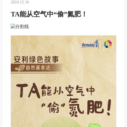
2024.12.16
TA能从空气中“偷”氮肥！