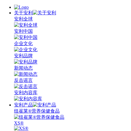
关于安利
安利全球
安利中国
企业文化
安利品牌
新闻动态
反击谣言
安利内容库
安利产品
纽崔莱®营养保健食品
XS®