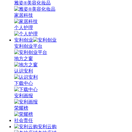
雅姿®美容化妆品
家居科技
个人护理
安利创业
安利创业平台
地方之窗
认识安利
下载中心
安利画报
荣耀榜
社会责任
安利云购