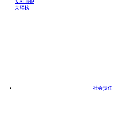
安利画报
荣耀榜
社会责任