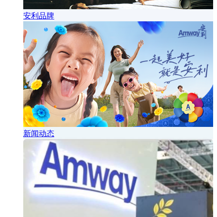
安利品牌
新闻动态