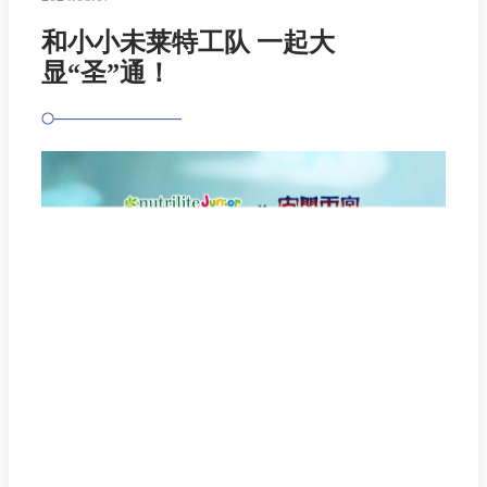
和小小未莱特工队 一起大
显“圣”通！