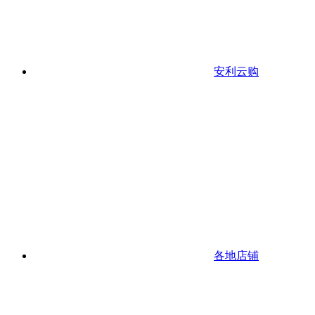
安利云购
各地店铺