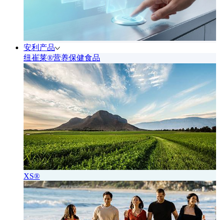
安利产品
纽崔莱®营养保健食品
XS®