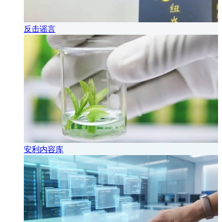
反击谣言
安利内容库