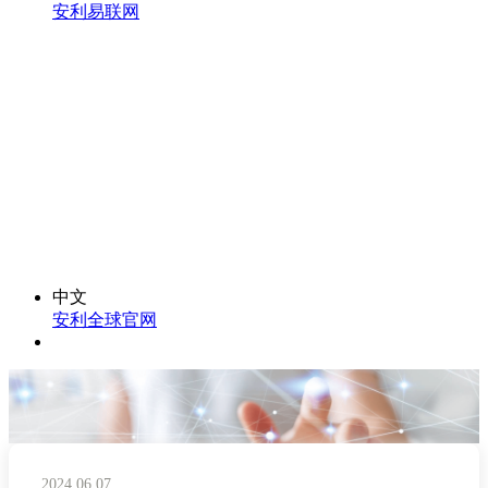
安利易联网
中文
安利全球官网
2024.06.07