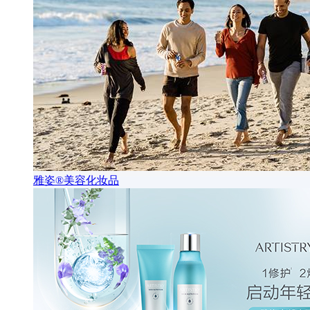
雅姿®美容化妆品