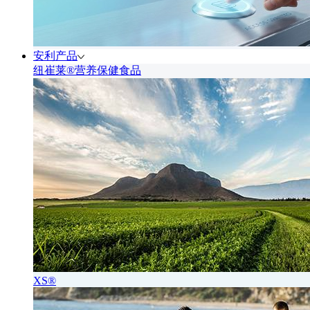
安利产品
纽崔莱®营养保健食品
XS®