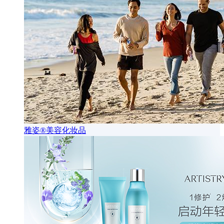
雅姿®美容化妆品