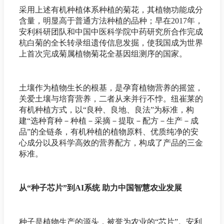
采用上述有机种植体系种植的菊花，其植物功能成分
含量，明显高于普通方法种植的品种；早在2017年，
安利科研团队和中国中医科学院中药研究所合作完成
杭白菊的全长转录组遗传信息发掘，使我国成为世界
上首次完成菊属植物菊花全基因组测序的国家。
土壤作为植物生长的根基，是孕育植物营养的摇篮，
关爱土壤与培育营养，二者从来并行不悖。纽崔莱的
有机种植方式，以“良种、良地、良法”为标准，构
建“选种育种－种植－采摘－提取－配方－生产－成
品”的全链条，有机种植的植物原料、优质纯净的安
心成分以及科学高效的营养配方，构成了产品的三金
标准。
从“种子芯片”到AI系统 助力中国智慧农业发展
种子是植物生产的源头，被誉为农业的“芯片”。安利