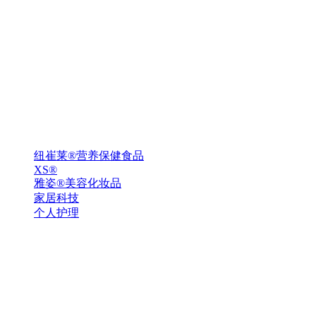
纽崔莱®营养保健食品
XS®
雅姿®美容化妆品
家居科技
个人护理