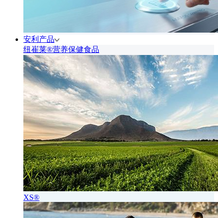
安利产品
纽崔莱®营养保健食品
XS®