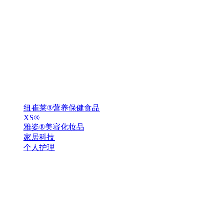
纽崔莱®营养保健食品
XS®
雅姿®美容化妆品
家居科技
个人护理