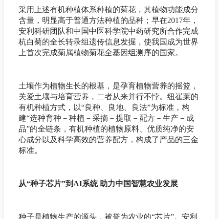
采用上述有机种植体系种植的菊花，其植物功能成分
含量，明显高于普通方法种植的品种；早在2017年，
安利科研团队和中国中医科学院中药研究所合作完成
杭白菊的全长转录组遗传信息发掘，使我国成为世界
上首次完成菊属植物菊花全基因组测序的国家。
土壤作为植物生长的根基，是孕育植物营养的摇篮，
关爱土壤与培育营养，二者从来并行不悖。纽崔莱的
有机种植方式，以“良种、良地、良法”为标准，构
建“选种育种－种植－采摘－提取－配方－生产－成
品”的全链条，有机种植的植物原料、优质纯净的安
心成分以及科学高效的营养配方，构成了产品的三金
标准。
从“种子芯片”到AI系统 助力中国智慧农业发展
种子是植物生产的源头，被誉为农业的“芯片”。安利