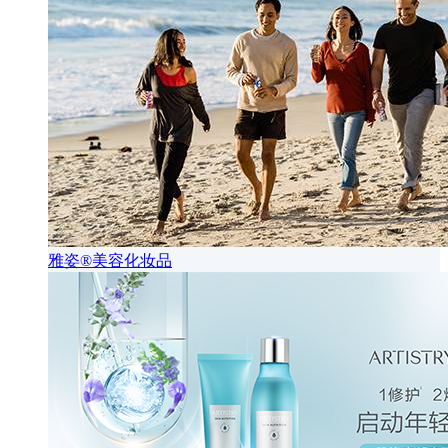
雅姿®美容化妆品