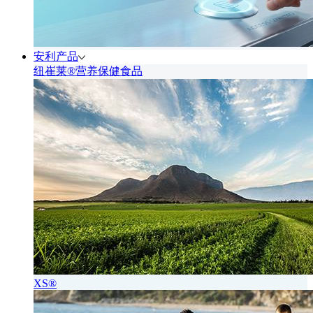
安利产品
纽崔莱®营养保健食品
XS®