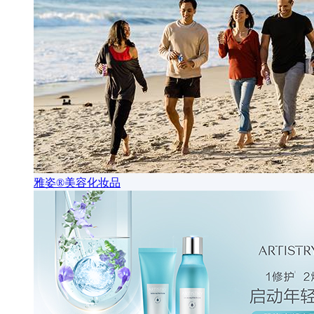
雅姿®美容化妆品