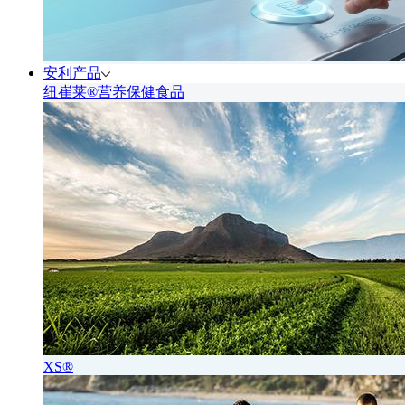
安利产品
纽崔莱®营养保健食品
XS®