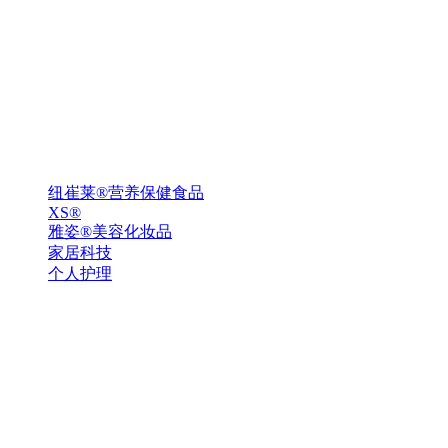
纽崔莱®营养保健食品
XS®
雅姿®美容化妆品
家居科技
个人护理