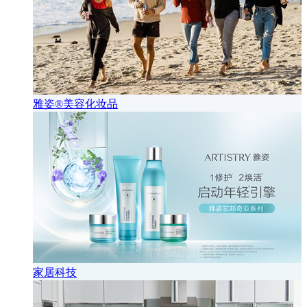
雅姿®美容化妆品
家居科技