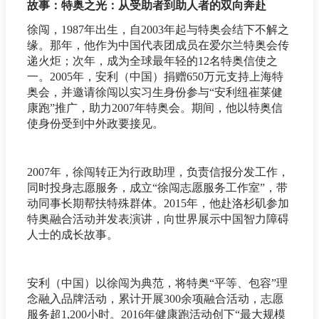
故事：特奥之光：从受助者到助人者的双向奔赴
徐闯，1987年出生，自2003年起与特奥会结下不解之
缘。那年，他作为中国代表团成员在爱尔兰特奥会传
递火炬；次年，成为全球最年轻的12名特奥信使之
一。2005年，安利（中国）捐赠650万元支持上海特
奥会，并邀请徐闯以实习生身份参与“安利纽崔莱健
康跑”推广，助力2007年特奥会。期间，他以特奥信
使身份受到中外政要接见。
2007年，徐闯转正为行政助理，负责信报分发工作，
同时投身志愿服务，成立“徐闯志愿服务工作室”，带
动同事长期帮扶特殊群体。2015年，他赴洛杉矶参加
特奥融合活动并发表演讲，向世界展示中国智力障碍
人士的成长故事。
安利（中国）以徐闯为典范，将特奥“平等、包容”理
念融入品牌活动，累计开展300余项融合活动，志愿
服务超1,200小时。2016年健康跑活动创下“最大规模