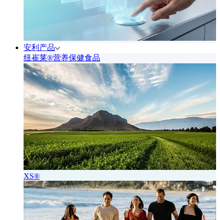
安利产品
纽崔莱®营养保健食品
XS®