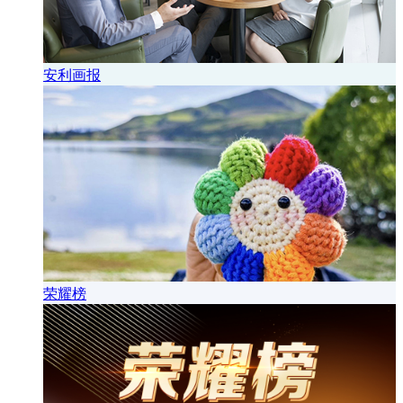
安利画报
荣耀榜