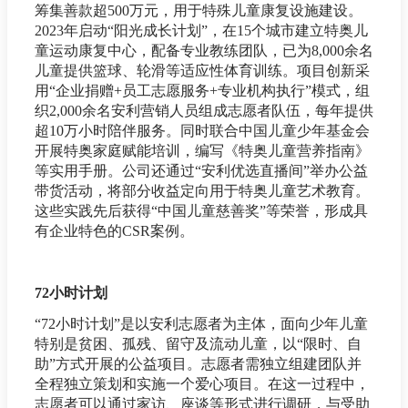
筹集善款超500万元，用于特殊儿童康复设施建设。
2023年启动“阳光成长计划”，在15个城市建立特奥儿
童运动康复中心，配备专业教练团队，已为8,000余名
儿童提供篮球、轮滑等适应性体育训练。项目创新采
用“企业捐赠+员工志愿服务+专业机构执行”模式，组
织2,000余名安利营销人员组成志愿者队伍，每年提供
超10万小时陪伴服务。同时联合中国儿童少年基金会
开展特奥家庭赋能培训，编写《特奥儿童营养指南》
等实用手册。公司还通过“安利优选直播间”举办公益
带货活动，将部分收益定向用于特奥儿童艺术教育。
这些实践先后获得“中国儿童慈善奖”等荣誉，形成具
有企业特色的CSR案例。
72小时计划
“72小时计划”是以安利志愿者为主体，面向少年儿童
特别是贫困、孤残、留守及流动儿童，以“限时、自
助”方式开展的公益项目。志愿者需独立组建团队并
全程独立策划和实施一个爱心项目。在这一过程中，
志愿者可以通过家访、座谈等形式进行调研，与受助