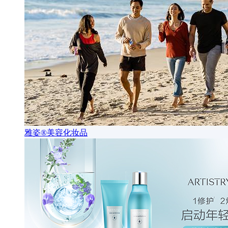
雅姿®美容化妆品