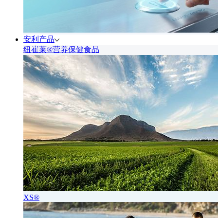
安利产品
纽崔莱®营养保健食品
XS®