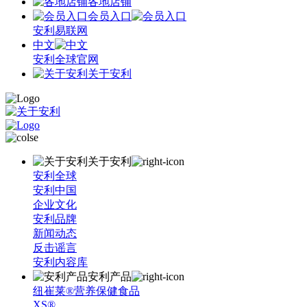
各地店铺
会员入口
安利易联网
中文
安利全球官网
关于安利
关于安利
安利全球
安利中国
企业文化
安利品牌
新闻动态
反击谣言
安利内容库
安利产品
纽崔莱®营养保健食品
XS®