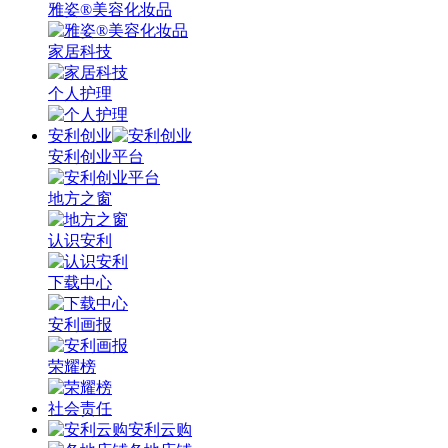
雅姿®美容化妆品
家居科技
个人护理
安利创业
安利创业平台
地方之窗
认识安利
下载中心
安利画报
荣耀榜
社会责任
安利云购