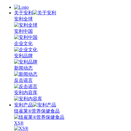
关于安利
安利全球
安利中国
企业文化
安利品牌
新闻动态
反击谣言
安利内容库
安利产品
纽崔莱®营养保健食品
XS®