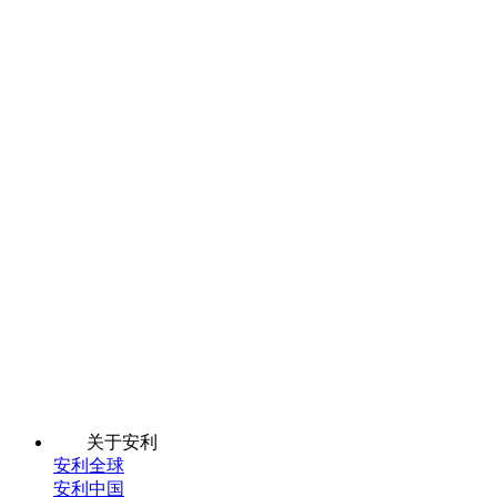
关于安利
安利全球
安利中国