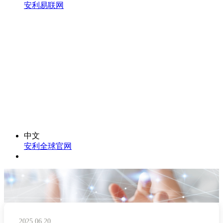
安利易联网
中文
安利全球官网
2025.06.20