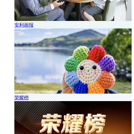
安利画报
荣耀榜