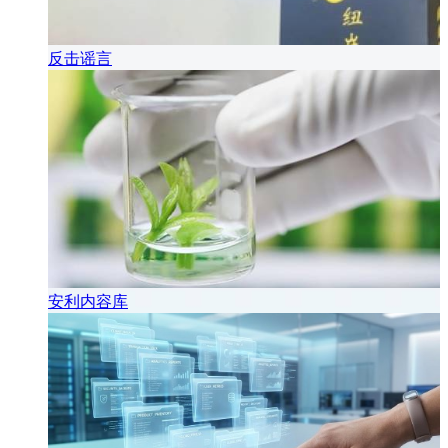
反击谣言
安利内容库