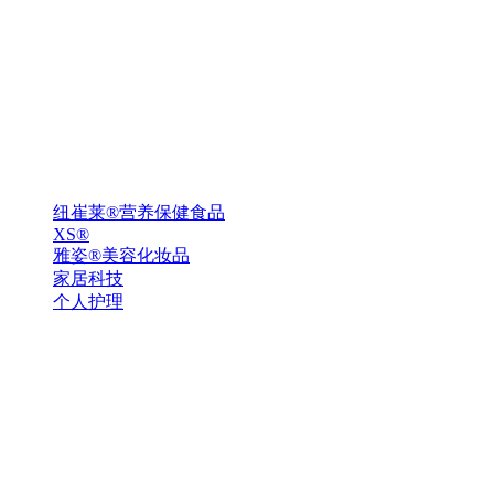
纽崔莱®营养保健食品
XS®
雅姿®美容化妆品
家居科技
个人护理