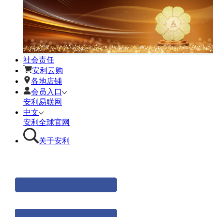
社会责任
安利云购
各地店铺
会员入口
安利易联网
中文
安利全球官网
关于安利