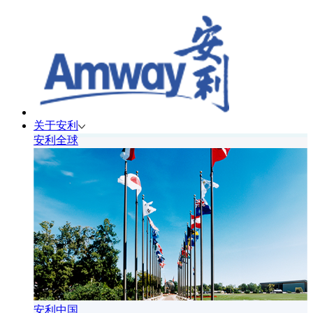
关于安利
安利全球
安利中国