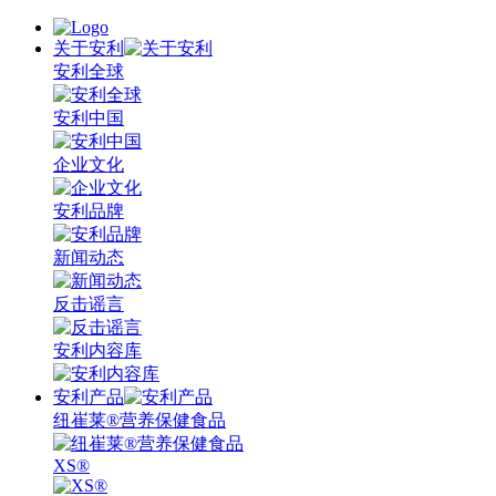
关于安利
安利全球
安利中国
企业文化
安利品牌
新闻动态
反击谣言
安利内容库
安利产品
纽崔莱®营养保健食品
XS®