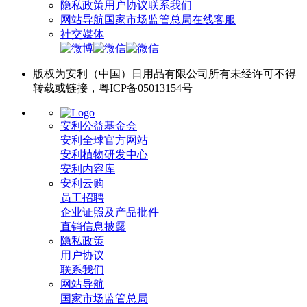
隐私政策
用户协议
联系我们
网站导航
国家市场监管总局
在线客服
社交媒体
版权为安利（中国）日用品有限公司所有未经许可不得
转载或链接，粤ICP备05013154号
安利公益基金会
安利全球官方网站
安利植物研发中心
安利内容库
安利云购
员工招聘
企业证照及产品批件
直销信息披露
隐私政策
用户协议
联系我们
网站导航
国家市场监管总局