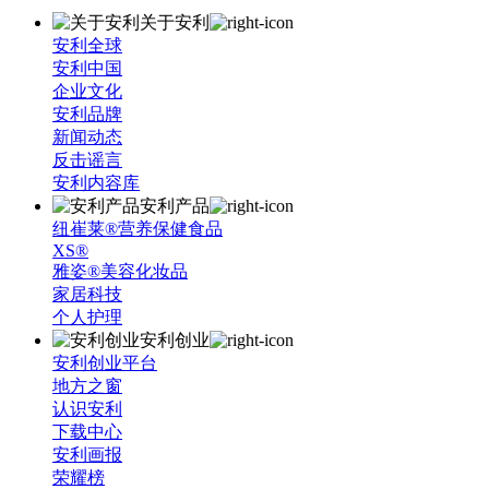
关于安利
安利全球
安利中国
企业文化
安利品牌
新闻动态
反击谣言
安利内容库
安利产品
纽崔莱®营养保健食品
XS®
雅姿®美容化妆品
家居科技
个人护理
安利创业
安利创业平台
地方之窗
认识安利
下载中心
安利画报
荣耀榜