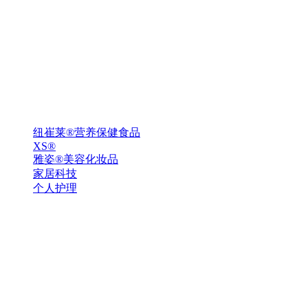
纽崔莱®营养保健食品
XS®
雅姿®美容化妆品
家居科技
个人护理