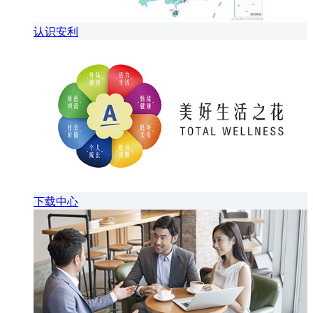
认识安利
下载中心