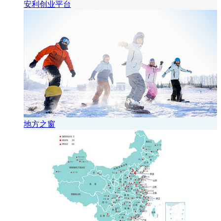
安利创业平台
地方之窗