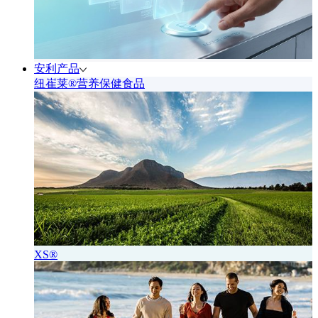
安利产品
纽崔莱®营养保健食品
XS®