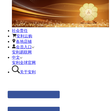
社会责任
安利云购
各地店铺
会员入口
安利易联网
中文
安利全球官网
关于安利