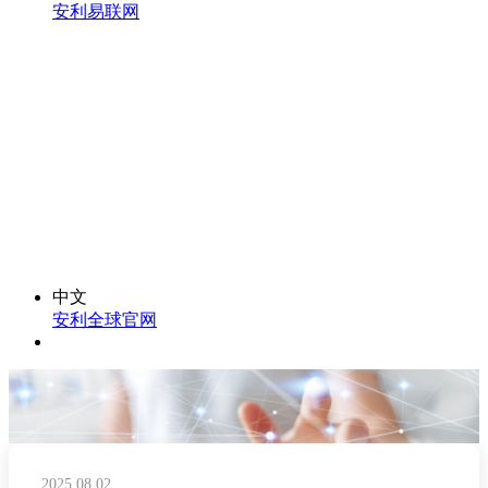
安利易联网
中文
安利全球官网
2025.08.02