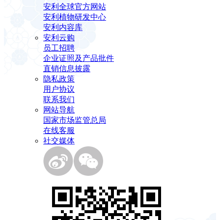
安利全球官方网站
安利植物研发中心
安利内容库
安利云购
员工招聘
企业证照及产品批件
直销信息披露
隐私政策
用户协议
联系我们
网站导航
国家市场监管总局
在线客服
社交媒体