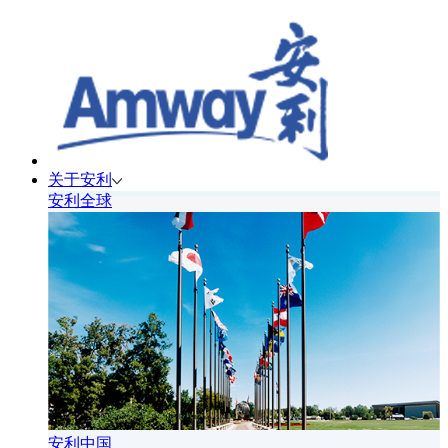
关于安利
安利全球
安利中国