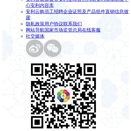
心
安利内容库
安利云购
员工招聘
企业证照及产品批件
直销信息披
露
隐私政策
用户协议
联系我们
网站导航
国家市场监管总局
在线客服
社交媒体