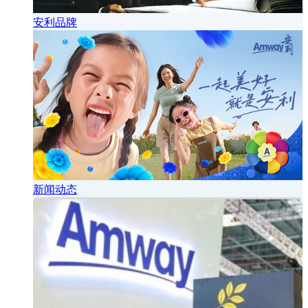
安利品牌
新闻动态