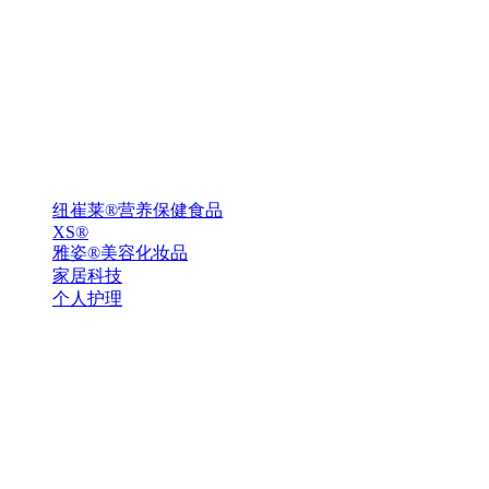
纽崔莱®营养保健食品
XS®
雅姿®美容化妆品
家居科技
个人护理