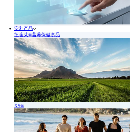
安利产品
纽崔莱®营养保健食品
XS®