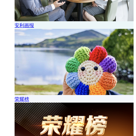
安利画报
荣耀榜