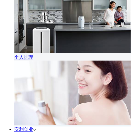
个人护理
安利创业