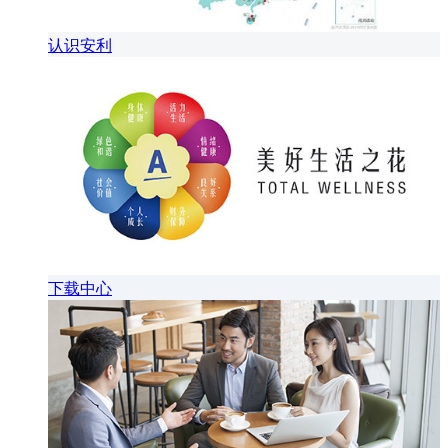
认识安利
下载中心