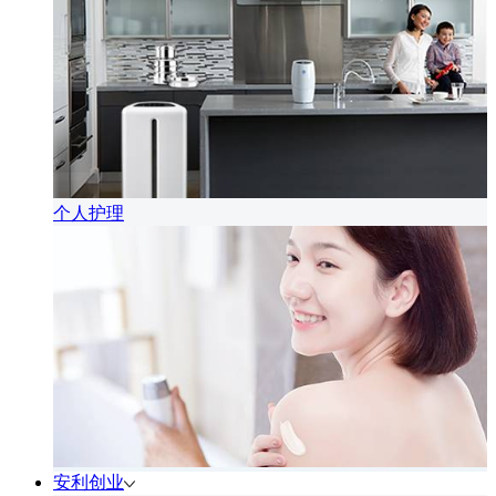
个人护理
安利创业