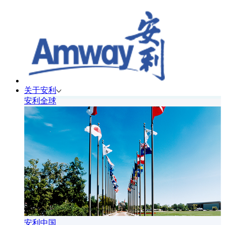
关于安利
安利全球
安利中国