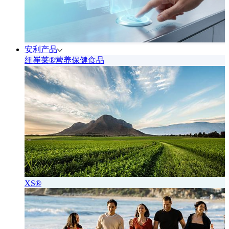
安利产品
纽崔莱®营养保健食品
XS®