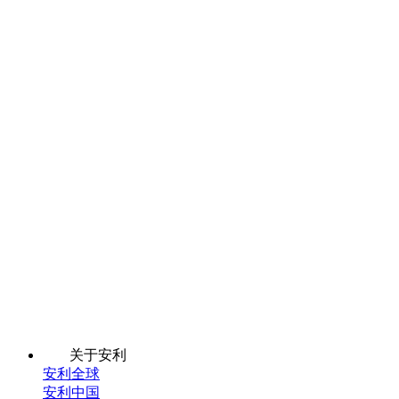
关于安利
安利全球
安利中国