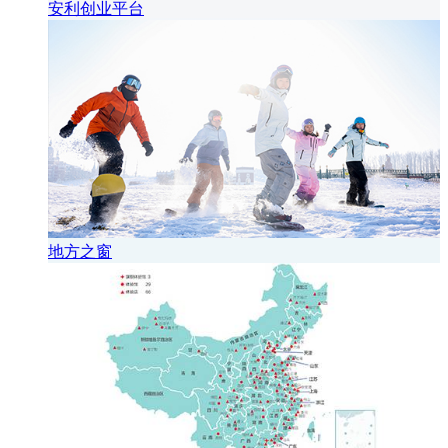
安利创业平台
地方之窗