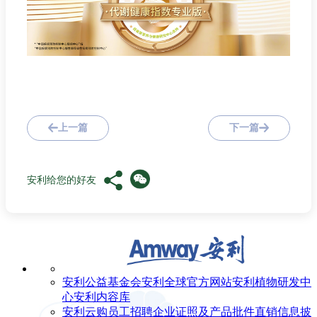
上一篇
下一篇
安利给您的好友
安利公益基金会
安利全球官方网站
安利植物研发中
心
安利内容库
安利云购
员工招聘
企业证照及产品批件
直销信息披