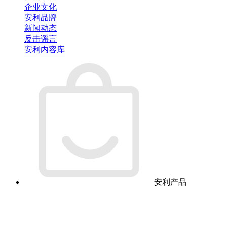
企业文化
安利品牌
新闻动态
反击谣言
安利内容库
安利产品