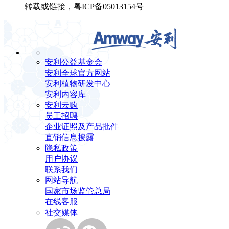
转载或链接，粤ICP备05013154号
安利公益基金会
安利全球官方网站
安利植物研发中心
安利内容库
安利云购
员工招聘
企业证照及产品批件
直销信息披露
隐私政策
用户协议
联系我们
网站导航
国家市场监管总局
在线客服
社交媒体