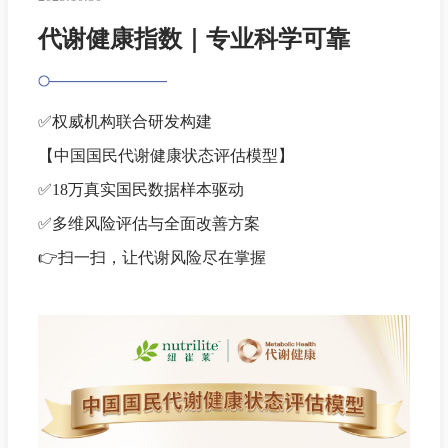
代谢健康指数｜专业科学可靠
✅权威机构联合研发构建
【中国国民代谢健康状态评估模型】
✅18万真实国民数据样本驱动
✅多维风险评估与全面改善方案
👉扫一扫，让代谢风险尽在掌握