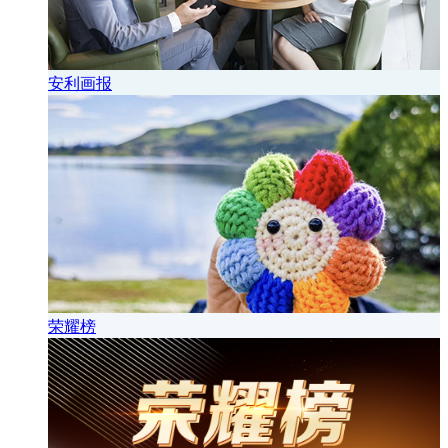
安利画报
荣耀榜