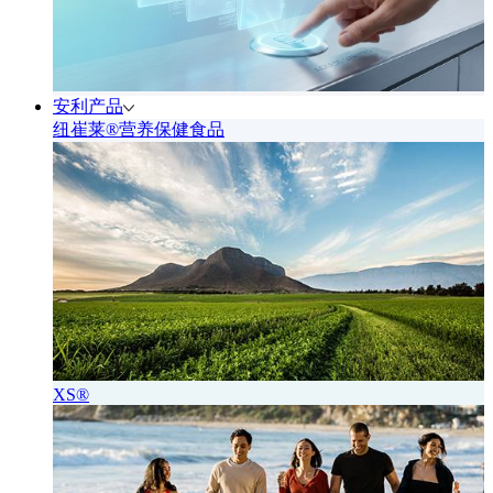
安利产品
纽崔莱®营养保健食品
XS®