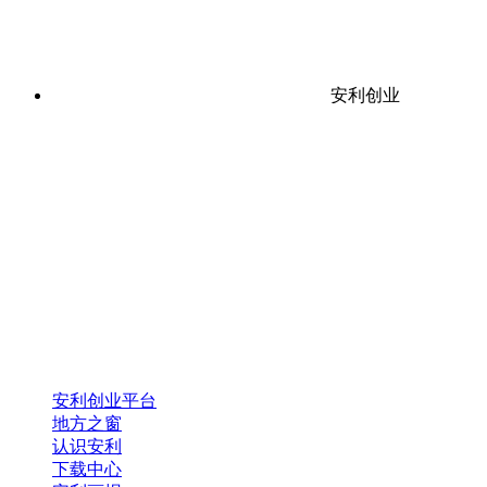
安利创业
安利创业平台
地方之窗
认识安利
下载中心