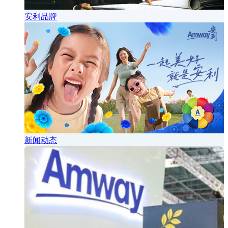
安利品牌
新闻动态