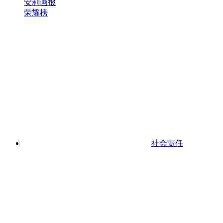
安利画报
荣耀榜
社会责任