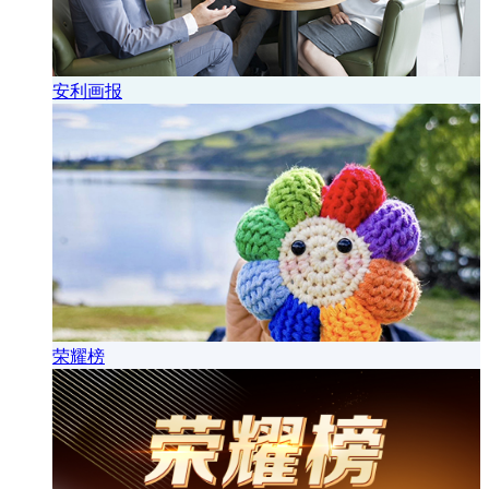
安利画报
荣耀榜