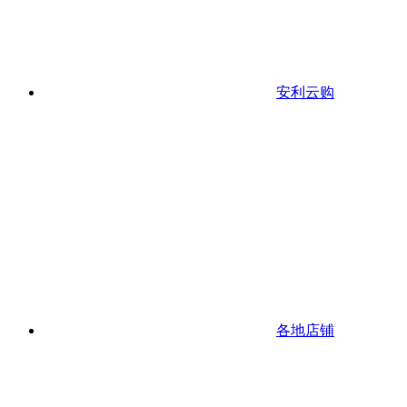
安利云购
各地店铺