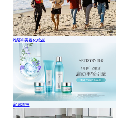
雅姿®美容化妆品
家居科技