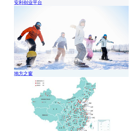
安利创业平台
地方之窗