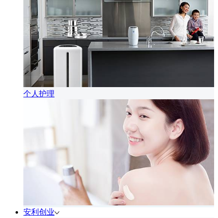
个人护理
安利创业