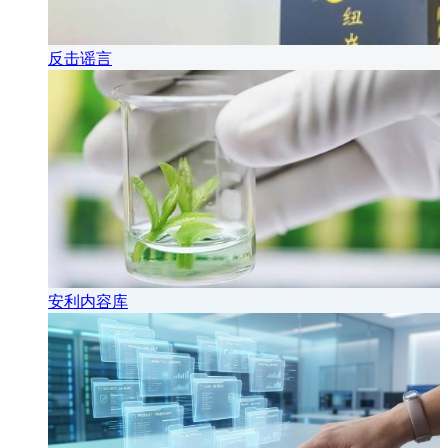
反击谣言
安利内容库