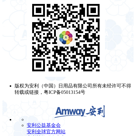
版权为安利（中国）日用品有限公司所有未经许可不得
转载或链接，粤ICP备05013154号
安利公益基金会
安利全球官方网站