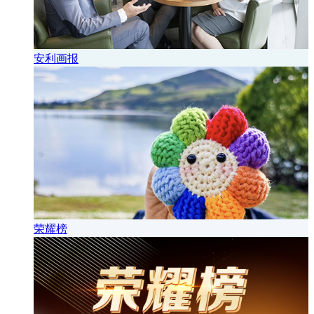
安利画报
荣耀榜