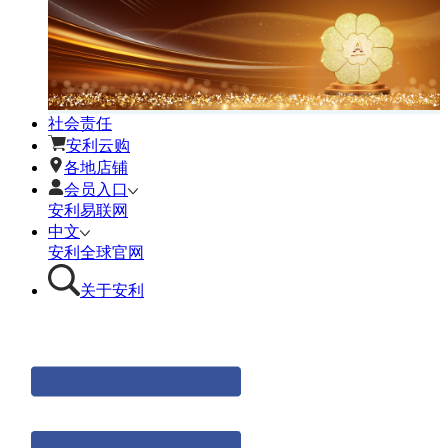
社会责任
安利云购
各地店铺
会员入口
安利易联网
中文
安利全球官网
关于安利