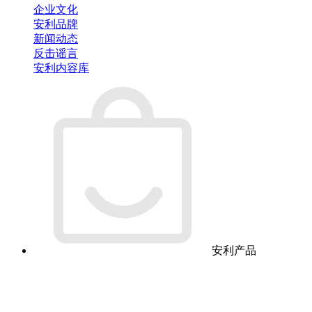
企业文化
安利品牌
新闻动态
反击谣言
安利内容库
安利产品