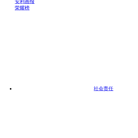
安利画报
荣耀榜
社会责任