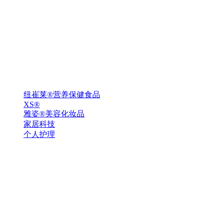
纽崔莱®营养保健食品
XS®
雅姿®美容化妆品
家居科技
个人护理