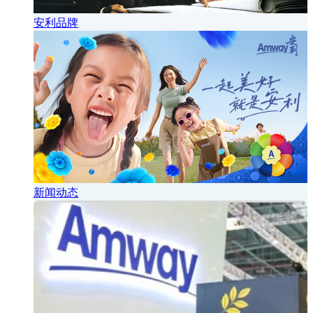
安利品牌
新闻动态