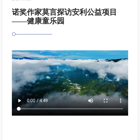
诺奖作家莫言探访安利公益项目
——健康童乐园