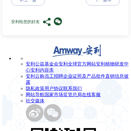
上一篇
下一篇
安利给您的好友
安利公益基金会
安利全球官方网站
安利植物研发中
心
安利内容库
安利云购
员工招聘
企业证照及产品批件
直销信息披
露
隐私政策
用户协议
联系我们
网站导航
国家市场监管总局
在线客服
社交媒体