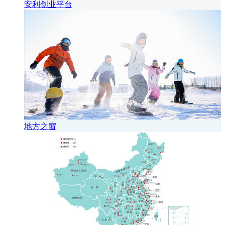
安利创业平台
地方之窗