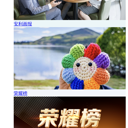
安利画报
荣耀榜