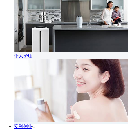
个人护理
安利创业