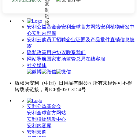
安利公益基金会
安利全球官方网站
安利植物研发中
心
安利内容库
安利云购
员工招聘
企业证照及产品批件
直销信息披
露
隐私政策
用户协议
联系我们
网站导航
国家市场监管总局
在线客服
社交媒体
版权为安利（中国）日用品有限公司所有未经许可不得
转载或链接，粤ICP备05013154号
安利公益基金会
安利全球官方网站
安利植物研发中心
安利内容库
安利云购