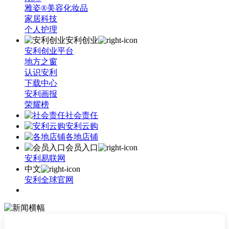
雅姿®美容化妆品
家居科技
个人护理
安利创业
安利创业平台
地方之窗
认识安利
下载中心
安利画报
荣耀榜
社会责任
安利云购
各地店铺
会员入口
安利易联网
中文
安利全球官网