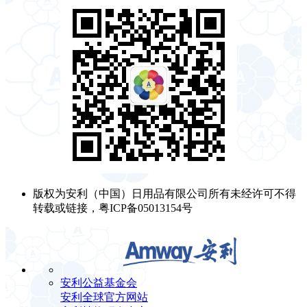
版权为安利（中国）日用品有限公司所有未经许可不得
转载或链接，粤ICP备05013154号
安利公益基金会
安利全球官方网站