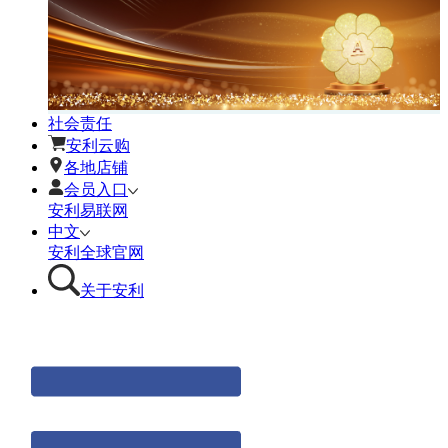
社会责任
安利云购
各地店铺
会员入口
安利易联网
中文
安利全球官网
关于安利