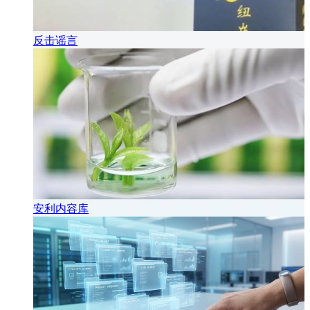
反击谣言
安利内容库