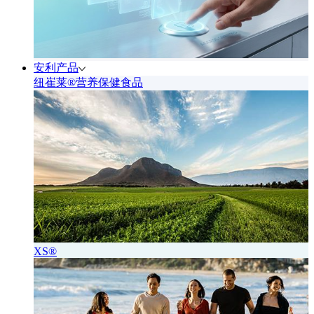
安利产品
纽崔莱®营养保健食品
XS®