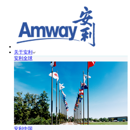
关于安利
安利全球
安利中国