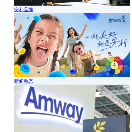
安利品牌
新闻动态