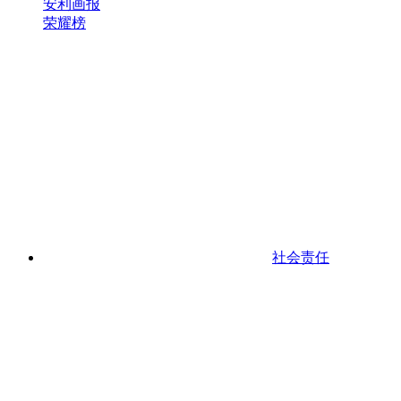
安利画报
荣耀榜
社会责任