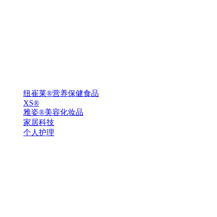
纽崔莱®营养保健食品
XS®
雅姿®美容化妆品
家居科技
个人护理