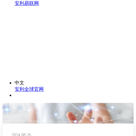
安利易联网
中文
安利全球官网
2024.08.26