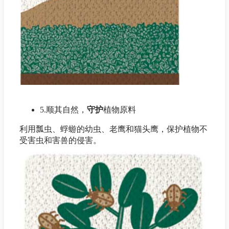
5.顺其自然，
守护
植物原料
利用瓢虫、蜉蝣的幼虫、老鹰和猫头鹰，保护植物不
受害虫和害兽的侵害。