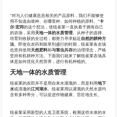
“对与人们健康息息相关的产品原料，我们不能够使
用不知道由谁种、在哪里种、如何种植的原料。”
卡
尔·宏邦
的这个想法，使纽崔莱一直执着于拥有自己
的农场，采用
天地一体的水质管理
。从种子的选择、
培育到收获的全过程，都努力寻求贴近
自然的耕种方
法
。即使在农药和除草剂盛行的时期，纽崔莱各农场
也坚持使用
天然肥料
和
与害虫共存
的治理理念，严格
坚持有机耕种方法。下面我们就来了解纽崔莱农场具
体是如何优化天然营养，进行有机种植的。
天地一体的水质管理
纽崔莱的农田并不是用自来水灌溉的，而是利用
地下
水
或清澈的
江河湖水
。纽崔莱用以灌溉的天然水源均
含有多种养分，可以促进作物健康、茁壮地生长。
纽崔莱采用新型的人造卫星系统，检测这些水体的水