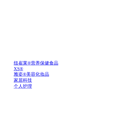
纽崔莱®营养保健食品
XS®
雅姿®美容化妆品
家居科技
个人护理