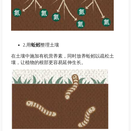
2.用
蚯蚓
整理土壤
在土壤中施加有机营养素，同时放养蚯蚓以疏松土
壤，让植物的根部更容易延伸生长。