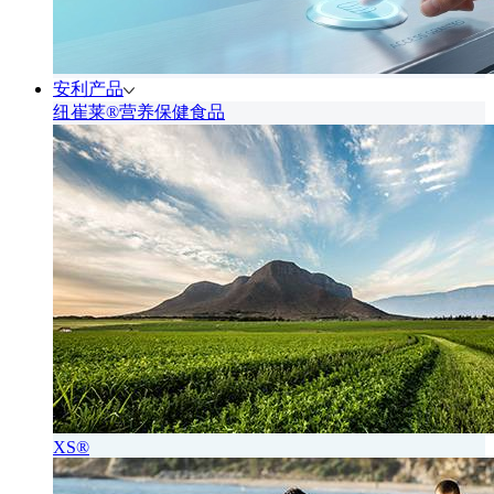
安利产品
纽崔莱®营养保健食品
XS®