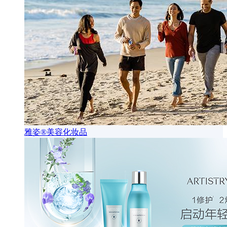
雅姿®美容化妆品