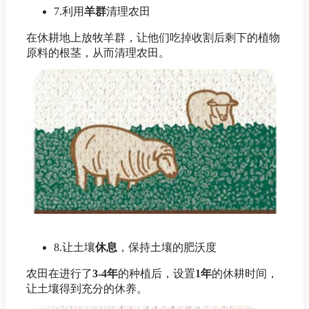
7.利用
羊群
清理农田
在休耕地上放牧羊群，让他们吃掉收割后剩下的植物
原料的根茎，从而清理农田。
8.让土壤
休息
，保持土壤的肥沃度
农田在进行了
3-4年
的种植后，设置
1年
的休耕时间，
让土壤得到充分的休养。