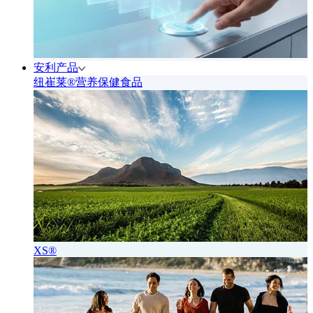
安利产品
纽崔莱®营养保健食品
XS®