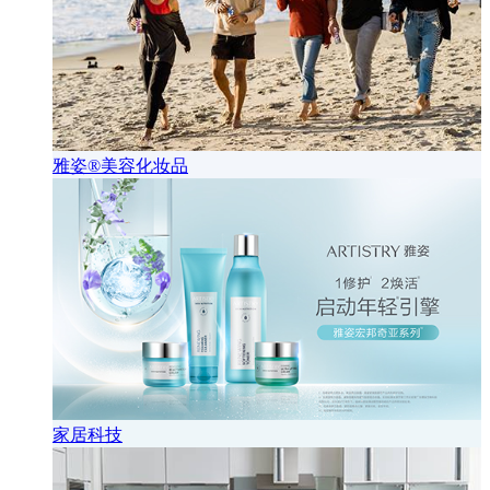
雅姿®美容化妆品
家居科技