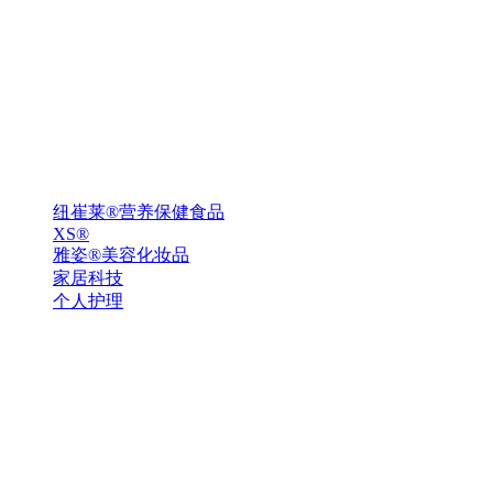
纽崔莱®营养保健食品
XS®
雅姿®美容化妆品
家居科技
个人护理