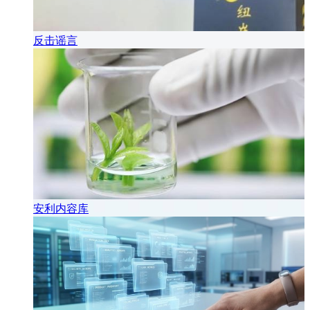
反击谣言
安利内容库