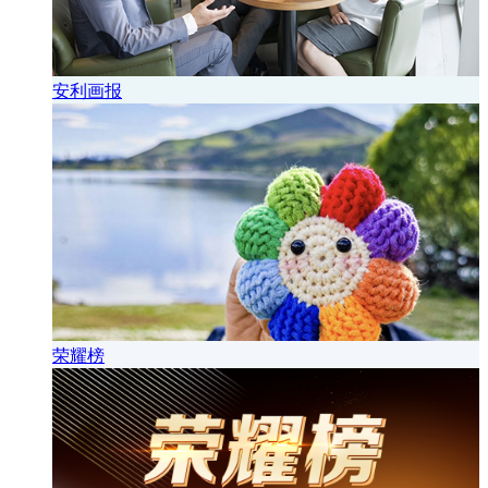
安利画报
荣耀榜