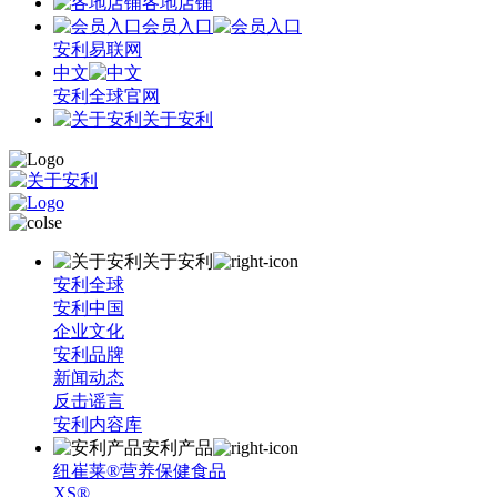
各地店铺
会员入口
安利易联网
中文
安利全球官网
关于安利
关于安利
安利全球
安利中国
企业文化
安利品牌
新闻动态
反击谣言
安利内容库
安利产品
纽崔莱®营养保健食品
XS®