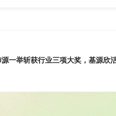
 沛源一举斩获行业三项大奖，基源欣