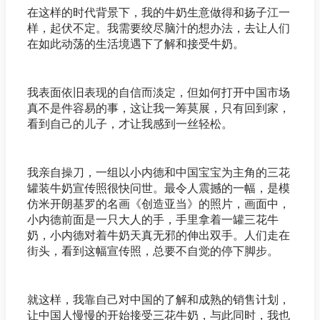
在这样的时代背景下，我的牛奶生意做得和扬子江一
样，起伏不定。我需要绞尽脑汁的想办法，去让人们
在如此动荡的生活境遇下了解和接受牛奶。
我表面依旧表现的自信而淡定，但如何打开中国市场
真不是件容易的事，这让我一筹莫展，只有回到家，
看到自己的儿子，才让我感到一丝轻松。
我亲自操刀，一组以小内德和中国宝宝为主角的三花
罐装牛奶宣传照很快问世。最令人震撼的一幅，是模
仿米开朗基罗的名画《创造亚当》的照片，画面中，
小内德前面是一只大人的手，手里拿着一罐三花牛
奶，小内德对着牛奶天真无邪的伸出双手。人们走在
街头，看到这幅宣传照，总要不自觉的停下脚步。
就这样，我靠自己对中国的了解和成熟的销售计划，
让中国人慢慢的开始接受三花牛奶，与此同时，我也