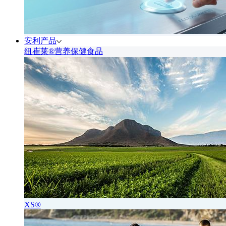
安利产品
纽崔莱®营养保健食品
XS®