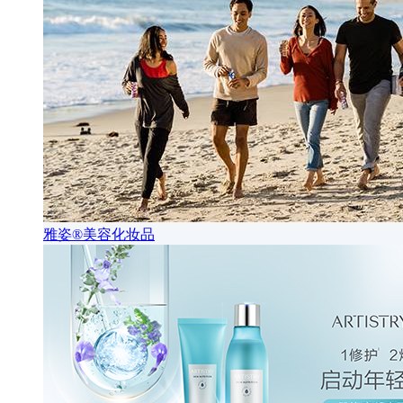
雅姿®美容化妆品