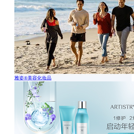
雅姿®美容化妆品