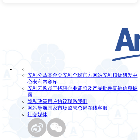
安利公益基金会
安利全球官方网站
安利植物研发中
心
安利内容库
安利云购
员工招聘
企业证照及产品批件
直销信息披
露
隐私政策
用户协议
联系我们
网站导航
国家市场监管总局
在线客服
社交媒体