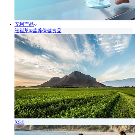
安利产品
纽崔莱®营养保健食品
XS®