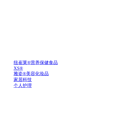
纽崔莱®营养保健食品
XS®
雅姿®美容化妆品
家居科技
个人护理