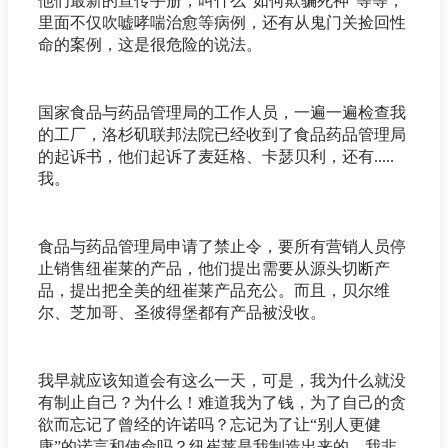
他们最新的宣传手册，叫什么“如何欺骗死神”等等，
里面不仅吹嘘哮喘治愈等病例，还有从鬼门关捡回性
命的案例，这是很危险的说法。
国家食品与药品管理局的工作人员，一遍一遍检查我
的工厂，洛杉矶联邦法院已经收到了食品药品管理局
的起诉书，他们起诉了麦廷格、卡瑟贝利，还有.....
我。
食品与药品管理局申请了禁止令，要所有营销人员停
止销售纽崔莱的产品，他们提出需要从源头切断产
品，提出把全美的纽崔莱产品充公。而且，贝尔维
尔、芝加哥、圣彼得堡都有产品被没收。
我早就应该知道会有这么一天，可是，我为什么就没
有制止自己？为什么！难道我为了钱，为了自己的贪
欲而忘记了曾经的许诺吗？忘记为了让“别人更健
康”的诺言和使命吗？纽崔莱是我制造出来的，我非